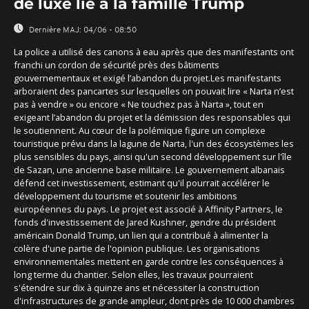
de luxe lié à la famille Trump
Dernière MAJ:
04/06 - 08:50
La police a utilisé des canons à eau après que des manifestants ont
franchi un cordon de sécurité près des bâtiments
gouvernementaux et exigé l’abandon du projet.Les manifestants
arboraient des pancartes sur lesquelles on pouvait lire « Narta n’est
pas à vendre » ou encore « Ne touchez pas à Narta », tout en
exigeant l’abandon du projet et la démission des responsables qui
le soutiennent. Au cœur de la polémique figure un complexe
touristique prévu dans la lagune de Narta, l'un des écosystèmes les
plus sensibles du pays, ainsi qu'un second développement sur l'île
de Sazan, une ancienne base militaire. Le gouvernement albanais
défend cet investissement, estimant qu'il pourrait accélérer le
développement du tourisme et soutenir les ambitions
européennes du pays. Le projet est associé à Affinity Partners, le
fonds d'investissement de Jared Kushner, gendre du président
américain Donald Trump, un lien qui a contribué à alimenter la
colère d'une partie de l'opinion publique. Les organisations
environnementales mettent en garde contre les conséquences à
long terme du chantier. Selon elles, les travaux pourraient
s'étendre sur dix à quinze ans et nécessiter la construction
d'infrastructures de grande ampleur, dont près de 10 000 chambres