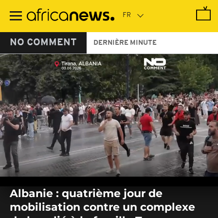
Passer
au
contenu
principal
NO COMMENT
DERNIÈRE MINUTE
0
seconds
Albanie : quatrième jour de
of
0
mobilisation contre un complexe
seconds