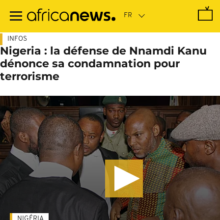
Passer
au
contenu
principal
INFOS
Nigeria : la défense de Nnamdi Kanu
dénonce sa condamnation pour
terrorisme
NIGÉRIA