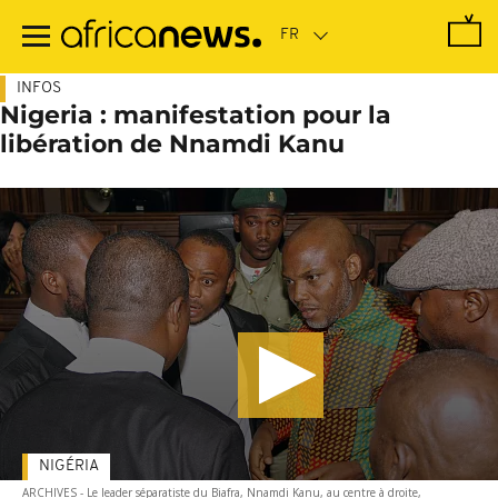
Passer
au
contenu
principal
INFOS
Nigeria : manifestation pour la
libération de Nnamdi Kanu
NIGÉRIA
ARCHIVES - Le leader séparatiste du Biafra, Nnamdi Kanu, au centre à droite,