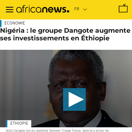
Passer
au
contenu
principal
ECONOMIE
Nigéria : le groupe Dangote augmente
ses investissements en Éthiopie
ETHIOPIE
Aliko Dangote lors du septième Sommet Choose France, destiné à attirer les