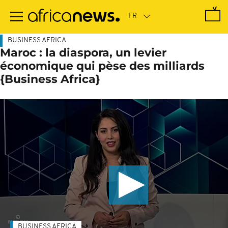
Passer
au
contenu
principal
BUSINESS AFRICA
Maroc : la diaspora, un levier
économique qui pèse des milliards
{Business Africa}
BUSINESS AFRICA