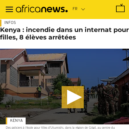
Passer
au
contenu
principal
INFOS
Kenya : incendie dans un internat pour
filles, 8 élèves arrêtées
KENYA
Des policiers à l'école pour filles d'Utumishi, dans la région de Gilgil, au centre du