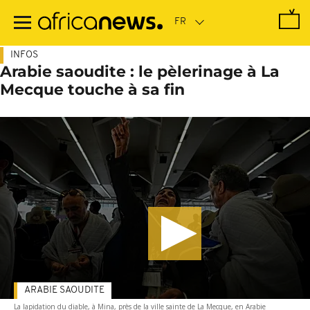
Passer
au
contenu
principal
INFOS
Arabie saoudite : le pèlerinage à La
Mecque touche à sa fin
ARABIE SAOUDITE
La lapidation du diable, à Mina, près de la ville sainte de La Mecque, en Arabie