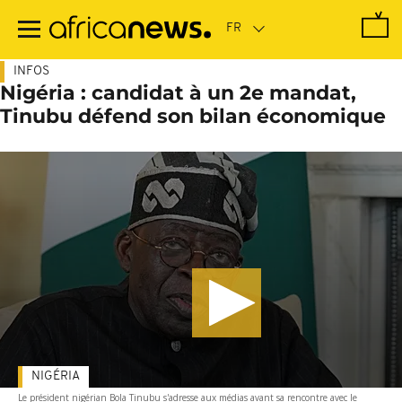
Passer
au
contenu
principal
INFOS
Nigéria : candidat à un 2e mandat,
Tinubu défend son bilan économique
NIGÉRIA
Le président nigérian Bola Tinubu s'adresse aux médias avant sa rencontre avec le