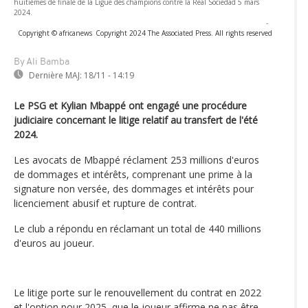
huitièmes de finale de la Ligue des champions contre la Real Sociedad 5 mars
2024.
-
Copyright © africanews
Copyright 2024 The Associated Press. All rights reserved
By Ali Bamba
Dernière MAJ:
18/11 - 14:19
Le PSG et Kylian Mbappé ont engagé une procédure
judiciaire concernant le litige relatif au transfert de l'été
2024.
Les avocats de Mbappé réclament 253 millions d'euros
de dommages et intérêts, comprenant une prime à la
signature non versée, des dommages et intérêts pour
licenciement abusif et rupture de contrat.
Le club a répondu en réclamant un total de 440 millions
d'euros au joueur.
Le litige porte sur le renouvellement du contrat en 2022
et l'option pour 2025, que le joueur affirme ne pas être