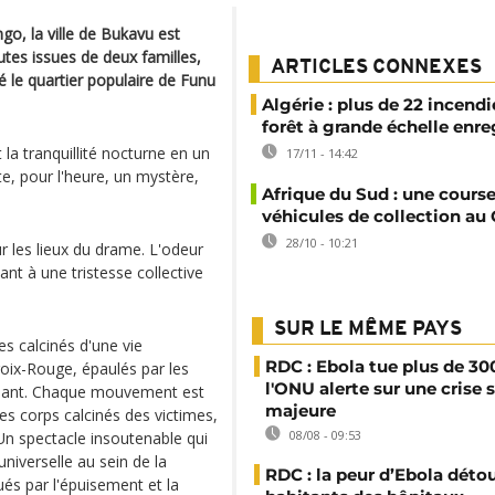
o, la ville de Bukavu est
utes issues de deux familles,
ARTICLES CONNEXES
é le quartier populaire de Funu
Algérie : plus de 22 incendi
forêt à grande échelle enre
 la tranquillité nocturne en un
17/11 - 14:42
e, pour l'heure, un mystère,
Afrique du Sud : une cours
véhicules de collection au
28/10 - 10:21
r les lieux du drame. L'odeur
ant à une tristesse collective
SUR LE MÊME PAYS
s calcinés d'une vie
RDC : Ebola tue plus de 30
roix-Rouge, épaulés par les
l'ONU alerte sur une crise 
pesant. Chaque mouvement est
majeure
les corps calcinés des victimes,
08/08 - 09:53
Un spectacle insoutenable qui
niverselle au sein de la
RDC : la peur d’Ebola déto
s par l'épuisement et la