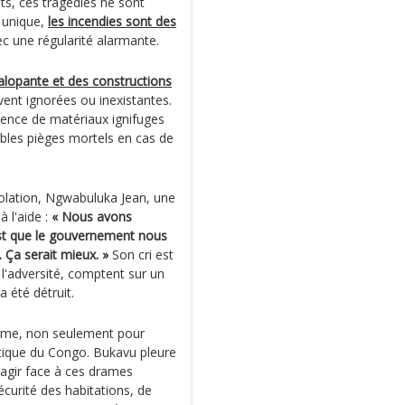
nts, ces tragédies ne sont
 unique,
les incendies sont des
c une régularité alarmante.
alopante et des constructions
vent ignorées ou inexistantes.
sence de matériaux ignifuges
bles pièges mortels en cas de
olation, Ngwabuluka Jean, une
à l'aide :
« Nous avons
st que le gouvernement nous
. Ça serait mieux. »
Son cri est
à l'adversité, comptent sur un
a été détruit.
arme, non seulement pour
tique du Congo. Bukavu pleure
d'agir face à ces drames
écurité des habitations, de