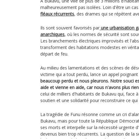
À Bukavu, une ville de plus de 3 millions d'habita
malheureusement pas isolées. Loin d'être un cas
fléaux récurrents
, des drames qui se répètent ave
Ils sont souvent favorisés par
une urbanisation g
anarchiques
, où les normes de sécurité sont sou
Les branchements électriques improvisés et l'ab
transforment des habitations modestes en vérita
départ de feu.
Au milieu des lamentations et des scènes de dés
victime qui a tout perdu, lance un appel poignant 
beaucoup perdu et nous pleurons. Notre souci e
aide et vienne en aide, car nous n'avons plus rien
celui de milliers d'habitants de Bukavu qui, face 
soutien et une solidarité pour reconstruire ce qui 
La tragédie de Funu résonne comme un cri d'al
Bukavu, mais pour toute la République Démocra
ses morts et interpelle sur la nécessité urgente 
devenus bien trop récurrents. La question de la s