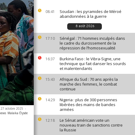
Soudan : les pyramides de Méroé
08:41
abandonnées à la guerre
8 août 2026
Sénégal : 71 hommes inculpés dans
17:10
le cadre du durcissement de la
répression de l’homosexualité
Burkina Faso : le Vibra-Signe, une
16:37
technique qui fait danser les sourds
et malentendants
Afrique du Sud : 70 ans après la
15:43
marche des femmes, le combat
continue
Nigeria : plus de 300 personnes
14:29
libérées des mains de bandes
 27 octobre 2025
-
armées
anews
Malaika Élysée
Le Sénat américain vote un
12:18
nouveau train de sanctions contre
la Russie