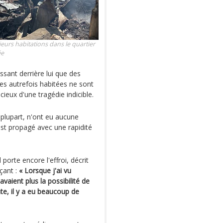
ieurs habitations dans le quartier
ée
ssant derrière lui que des
res autrefois habitées ne sont
cieux d'une tragédie indicible.
plupart, n'ont eu aucune
'est propagé avec une rapidité
porte encore l'effroi, décrit
çant :
« Lorsque j'ai vu
'avaient plus la possibilité de
te, il y a eu beaucoup de