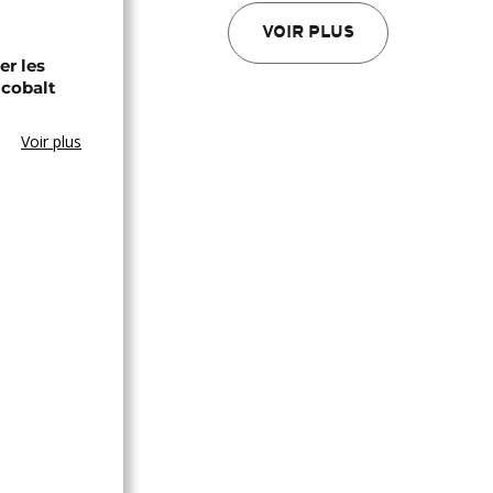
VOIR PLUS
er les
 cobalt
Voir plus