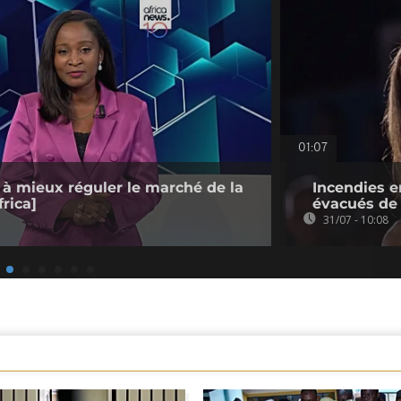
01:07
 à mieux réguler le marché de la
Incendies e
rica]
évacués de 
31/07 - 10:08