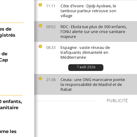
Côte d'Ivoire : Djidji Ayokwe, le
11:11
tambour parleur retrouve son
village
RDC : Ebola tue plus de 300 enfants,
09:52
es de
l'ONU alerte sur une crise sanitaire
gistrés
majeure
Espagne : vaste réseau de
08:33
trafiquants démantelé en
e de
Méditerranée
 Cap
7 août 2026
Ceuta : une ONG marocaine pointe
21:06
la responsabilité de Madrid et de
Rabat
0 enfants,
PUBLICITÉ
sanitaire
urne les