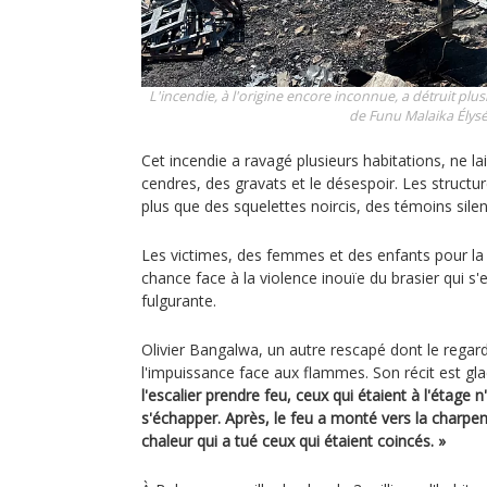
L'incendie, à l'origine encore inconnue, a détruit plus
de Funu
Malaika Élys
Cet incendie a ravagé plusieurs habitations, ne lai
cendres, des gravats et le désespoir. Les structu
plus que des squelettes noircis, des témoins silen
Les victimes, des femmes et des enfants pour la 
chance face à la violence inouïe du brasier qui s
fulgurante.
Olivier Bangalwa, un autre rescapé dont le regard 
l'impuissance face aux flammes. Son récit est gla
l'escalier prendre feu, ceux qui étaient à l'étage n
s'échapper. Après, le feu a monté vers la charpen
chaleur qui a tué ceux qui étaient coincés. »