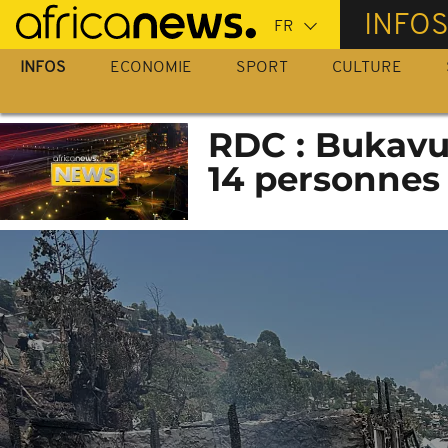
Passer
INFO
au
contenu
INFOS
ECONOMIE
SPORT
CULTURE
principal
RDC : Bukavu 
14 personnes