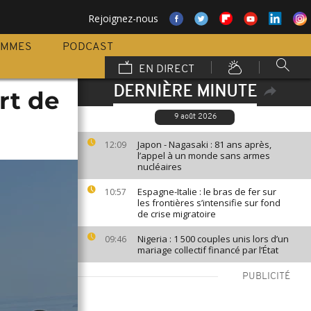
Rejoignez-nous
AMMES
PODCAST
EN DIRECT
DERNIÈRE MINUTE
rt de
9 août 2026
Japon - Nagasaki : 81 ans après,
12:09
l’appel à un monde sans armes
nucléaires
Espagne-Italie : le bras de fer sur
10:57
les frontières s’intensifie sur fond
de crise migratoire
Nigeria : 1 500 couples unis lors d’un
09:46
mariage collectif financé par l’État
PUBLICITÉ