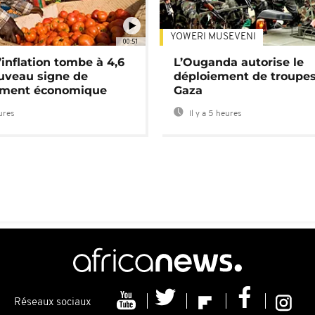
YOWERI MUSEVENI
00:51
’inflation tombe à 4,6
L’Ouganda autorise le
uveau signe de
déploiement de troupes
ement économique
Gaza
eures
Il y a 5 heures
Réseaux sociaux