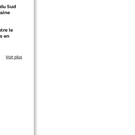
e du Sud
caine
tre le
s en
Voir plus