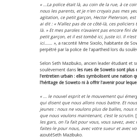
« ...La police était là, au coin de la rue, à ce c
nous les parents, et je n'en croyais pas mes yeu
agitation, ce petit garçon, Hector Pieterson, est 
ai dit : « N’allez pas de ce côté-là, ces policiers 
là. » Et mes paroles n’avaient pas encore fini de 
petit garçon, et il est tombé ici, juste ici. Il n’e
ici……. »
, a raconté Mme Sixolo, habitante de S
perpétré par la police de l'apartheid lors du sou
Selon Seth Mazibuko, ancien leader étudiant et su
soulèvement dans
les rues de Soweto sont plus 
l'entretien urbain : elles symbolisent une nation 
l'héritage de Soweto ni à offrir l'avenir pour lequ
« ... le nouvel esprit et le mouvement qui émer
qui disent que nous allons nous battre. Et nou
jeunes : nous ne voulons plus de balles, nous 
que nous voulons maintenant, c’est le scrutin.
[
les gars, on l’a fait pour vous, vous savez, avec n
faites-le pour nous, avec votre sueur et avec vot
ajoutéSeth Mazibuko.