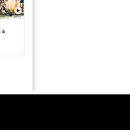
01:11
 à