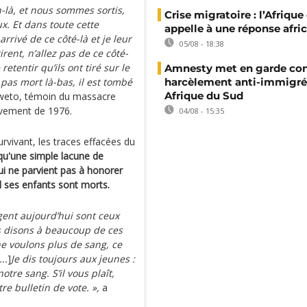
oin-là, et nous sommes sortis,
Crise migratoire : l’Afriqu
x. Et dans toute cette
appelle à une réponse afri
arrivé de ce côté-là et je leur
05/08 - 18:38
tirent, n’allez pas de ce côté-
retentir qu’ils ont tiré sur le
Amnesty met en garde con
st pas mort là-bas, il est tombé
harcèlement anti-immigré
Afrique du Sud
oweto, témoin du massacre
lèvement de 1976.
04/08 - 15:35
rvivant, les traces effacées du
qu'une simple lacune de
qui ne parvient pas à honorer
el ses enfants sont morts.
gent aujourd’hui sont ceux
s disons à beaucoup de ces
ne voulons plus de sang, ce
...
]
Je dis toujours aux jeunes :
otre sang. S’il vous plaît,
re bulletin de vote. »,
a