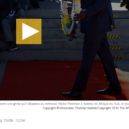
orte une gerbe qu'il déposera au mémorial Hector Pieterson à Soweto, en Afrique du Sud, ce je
Copyright © africanews
Themba Hadebe/Copyright 2016 The AP. A
J:
15/06 - 12:04