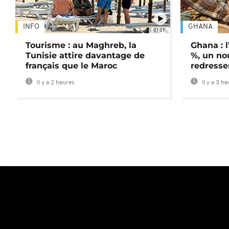
INFO
GHANA
01:01
Tourisme : au Maghreb, la
Ghana : l
Tunisie attire davantage de
%, un no
français que le Maroc
redress
Il y a 2 heures
Il y a 3 h