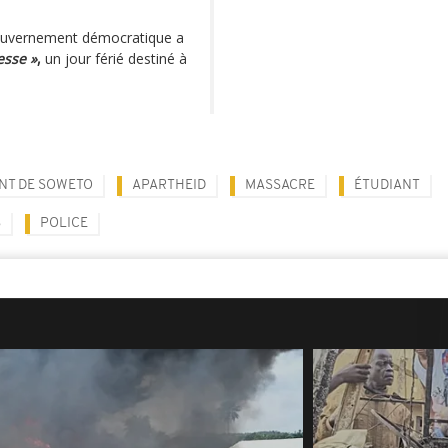
 gouvernement démocratique a
esse »
,
un jour férié destiné à
NT DE SOWETO
APARTHEID
MASSACRE
ÉTUDIANT
S
POLICE