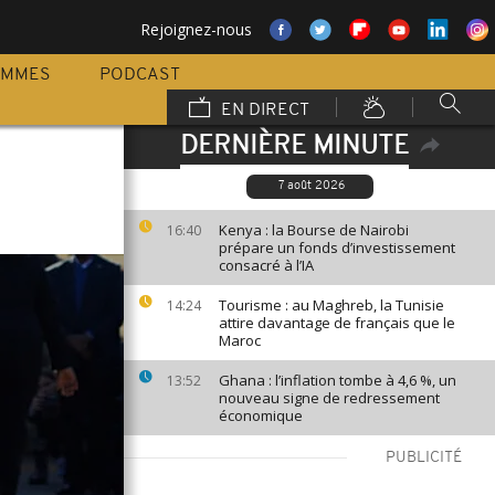
Rejoignez-nous
AMMES
PODCAST
EN DIRECT
DERNIÈRE MINUTE
7 août 2026
Kenya : la Bourse de Nairobi
16:40
prépare un fonds d’investissement
consacré à l’IA
Tourisme : au Maghreb, la Tunisie
14:24
attire davantage de français que le
Maroc
Ghana : l’inflation tombe à 4,6 %, un
13:52
nouveau signe de redressement
économique
PUBLICITÉ