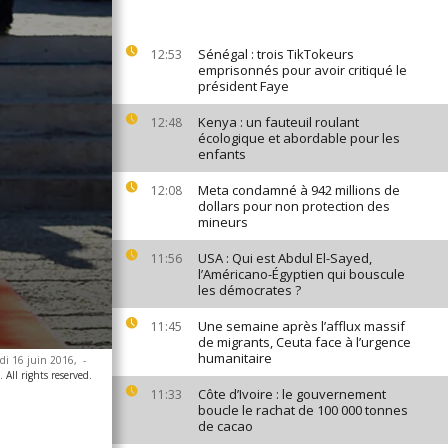
Sénégal : trois TikTokeurs
12:53
emprisonnés pour avoir critiqué le
président Faye
Kenya : un fauteuil roulant
12:48
écologique et abordable pour les
enfants
Meta condamné à 942 millions de
12:08
dollars pour non protection des
mineurs
USA : Qui est Abdul El-Sayed,
11:56
l’Américano-Égyptien qui bouscule
les démocrates ?
Une semaine après l’afflux massif
11:45
de migrants, Ceuta face à l’urgence
humanitaire
udi 16 juin 2016,
-
ll rights reserved.
Côte d’Ivoire : le gouvernement
11:33
boucle le rachat de 100 000 tonnes
de cacao