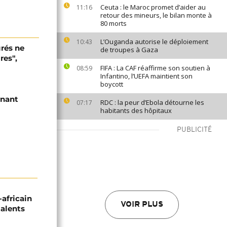
Ceuta : le Maroc promet d’aider au
11:16
retour des mineurs, le bilan monte à
80 morts
L’Ouganda autorise le déploiement
10:43
grés ne
de troupes à Gaza
res",
FIFA : La CAF réaffirme son soutien à
08:59
Infantino, l’UEFA maintient son
boycott
rnant
RDC : la peur d’Ebola détourne les
07:17
habitants des hôpitaux
PUBLICITÉ
-africain
VOIR PLUS
talents