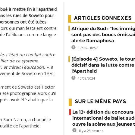
ué à mettre fin à l'apartheid
dans les rues de Soweto pour
ARTICLES CONNEXES
ersonnes ont été tuées
 noirs qui manifestaient contre
Afrique du Sud : "les immi
d de l'afrikaans comme langue
sont pas des boucs émissai
alerte Ramaphosa
17/06 - 10:57
le, c'était un combat contre
[Épisode 4] Soweto, le tou
pilier de ce système
décisif dans la lutte contre
t c'était l'éducation. »,
a
l'Apartheid
lèvement de Soweto en 1976.
13/08/2024
vement de Soweto est Hector
a été photographié alors qu'il
près avoir été abattu par la
SUR LE MÊME PAYS
La 13ᵉ édition du concours
international de ballet sud
ain Sam Nzima, a choqué le
ouvre la scène aux jeunes 
alité de l'apartheid.
Il y a 23 heures