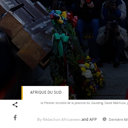
AFRIQUE DU SUD
Volume
Le Premier ministre de la province du Gauteng, David Makhura, p
90%
and AFP
Dernière MA
By Rédaction Africanews