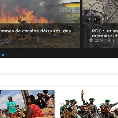
02:26
 tonnes de cocaïne détruites, des
RDC : un an
mémoire et 
28/07 - 14:43