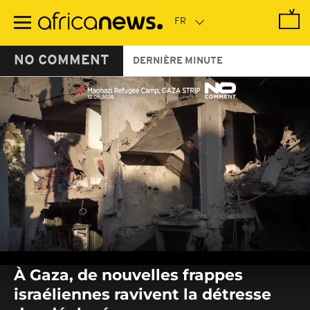
Passer
au
contenu
principal
NO COMMENT
DERNIÈRE MINUTE
0
seconds
À Gaza, de nouvelles frappes
of
0
israéliennes ravivent la détresse
seconds