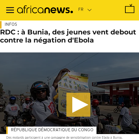
Passer
au
contenu
principal
INFOS
RDC : à Bunia, des jeunes vent debout
contre la négation d'Ebola
RÉPUBLIQUE DÉMOCRATIQUE DU CONGO
Des motards participent à une campagne de sensibilisation contre Ebola à Bunia,