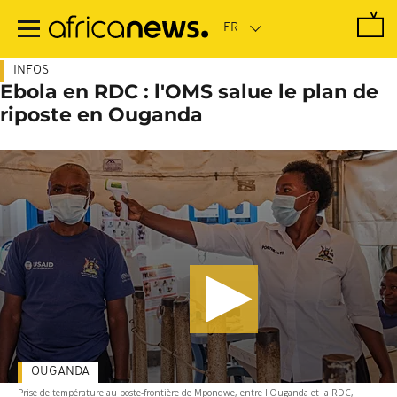
Passer
au
contenu
principal
INFOS
Ebola en RDC : l'OMS salue le plan de
riposte en Ouganda
OUGANDA
Prise de température au poste-frontière de Mpondwe, entre l'Ouganda et la RDC,