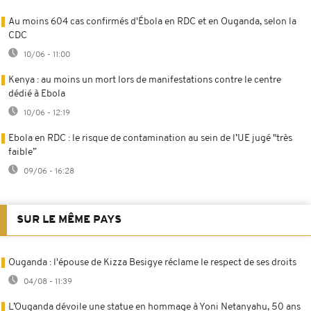
Au moins 604 cas confirmés d'Ébola en RDC et en Ouganda, selon la
CDC
10/06 - 11:00
Kenya : au moins un mort lors de manifestations contre le centre
dédié à Ebola
10/06 - 12:19
Ebola en RDC : le risque de contamination au sein de l’UE jugé "très
faible”
09/06 - 16:28
SUR LE MÊME PAYS
Ouganda : l'épouse de Kizza Besigye réclame le respect de ses droits
04/08 - 11:39
L’Ouganda dévoile une statue en hommage à Yoni Netanyahu, 50 ans