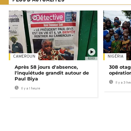
PLUS D'ACTUALITÉS
CAMEROUN
NIGÉRIA
02:03
Après 58 jours d'absence,
308 otag
l'inquiétude grandit autour de
opératio
Paul Biya
Il y a 3 h
Il y a 1 heure