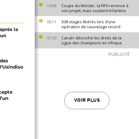
Coupe du Monde : la FIFA renonce à
10:06
son projet, mais soutient Infantino
308 otages libérés lors d’une
08:11
opération de sauvetage record
après la
 un
Canal+ décroche les droits de la
07:20
Ligue des champions en Afrique
PUBLICITÉ
 des
l'Usindiso
cepte
d’un
VOIR PLUS