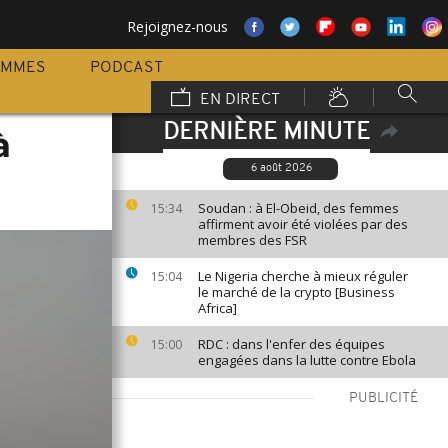
Rejoignez-nous
AMMES
PODCAST
EN DIRECT
DERNIÈRE MINUTE
à
6 août 2026
Soudan : à El-Obeid, des femmes
15:34
affirment avoir été violées par des
membres des FSR
Le Nigeria cherche à mieux réguler
15:04
le marché de la crypto [Business
Africa]
RDC : dans l'enfer des équipes
15:00
engagées dans la lutte contre Ebola
PUBLICITÉ