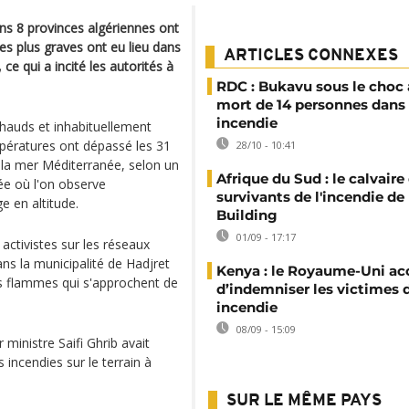
ans 8 provinces algériennes ont
les plus graves ont eu lieu dans
ARTICLES CONNEXES
e qui a incité les autorités à
RDC : Bukavu sous le choc 
mort de 14 personnes dans
incendie
 chauds et inhabituellement
mpératures ont dépassé les 31
28/10 - 10:41
e la mer Méditerranée, selon un
Afrique du Sud : le calvaire
ée où l'on observe
survivants de l'incendie de 
 en altitude.
Building
01/09 - 17:17
activistes sur les réseaux
ns la municipalité de Hadjret
Kenya : le Royaume-Uni ac
des flammes qui s'approchent de
d’indemniser les victimes 
incendie
08/09 - 15:09
 ministre Saifi Ghrib avait
s incendies sur le terrain à
SUR LE MÊME PAYS