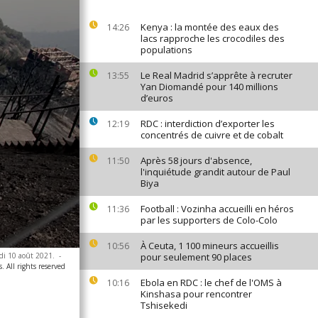
Kenya : la montée des eaux des
14:26
lacs rapproche les crocodiles des
populations
Le Real Madrid s’apprête à recruter
13:55
Yan Diomandé pour 140 millions
d’euros
RDC : interdiction d’exporter les
12:19
concentrés de cuivre et de cobalt
Après 58 jours d'absence,
11:50
l'inquiétude grandit autour de Paul
Biya
Football : Vozinha accueilli en héros
11:36
par les supporters de Colo-Colo
À Ceuta, 1 100 mineurs accueillis
10:56
rdi 10 août 2021.
-
pour seulement 90 places
. All rights reserved
Ebola en RDC : le chef de l'OMS à
10:16
Kinshasa pour rencontrer
Tshisekedi