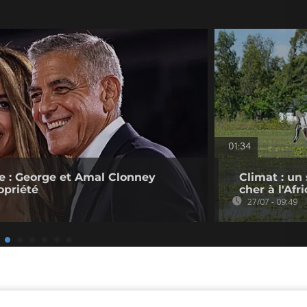
01:34
e : George et Amal Clonney
Climat : un
opriété
cher à l'Afr
27/07 - 09:49