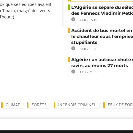
ook que ses équipes avaient
L'Algérie se sépare du sél
s à Tipaza, malgré des vents
des Fennecs Vladimir Petk
l'heure).
04/08 - 15:16
Accident de bus mortel en 
le chauffeur sous l'emprise
stupéfiants
03/08 - 10:26
Algérie : un autocar chute
ravin, au moins 27 morts
31/07 - 21:55
CLIMAT
FORÊTS
INCENDIE CRIMINEL
FEUX DE FOR