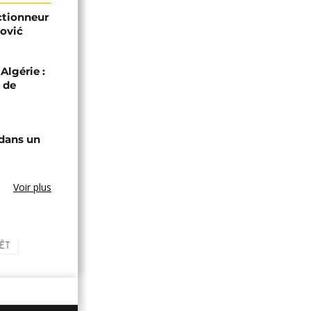
ectionneur
ović
Algérie :
 de
 dans un
Voir plus
ÊT