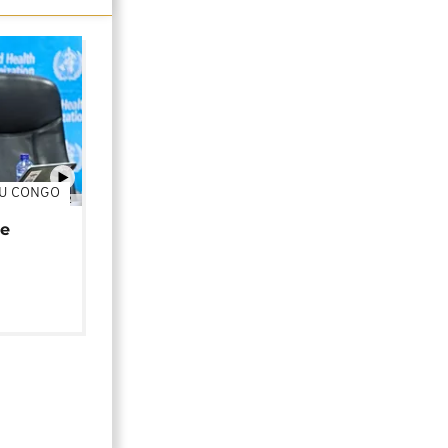
DU CONGO
01:02
de