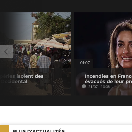
01:07
péries isolent des
Incendies en Franc
-Occidental
évacués de leur pr
31/07 - 10:08