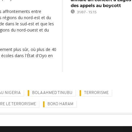
des appels au boycott
ts affrontements entre
31/07 - 15:15
es régions du nord-est et du
de dans le sud-est et que les
gions du nord-ouest et du
vement plus sûr, où plus de 40
 écoles dans l'État d'Oyo en
AU NIGERIA
BOLA AHMED TINUBU
TERRORISME
RE LE TERRORISME
BOKO HARAM