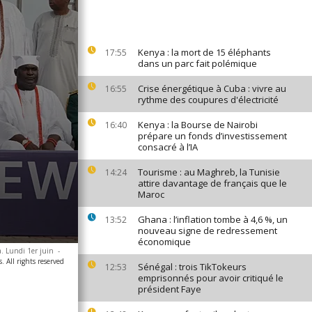
Kenya : la mort de 15 éléphants
17:55
dans un parc fait polémique
Crise énergétique à Cuba : vivre au
16:55
rythme des coupures d'électricité
Kenya : la Bourse de Nairobi
16:40
prépare un fonds d’investissement
consacré à l’IA
Tourisme : au Maghreb, la Tunisie
14:24
attire davantage de français que le
Maroc
Ghana : l’inflation tombe à 4,6 %, un
13:52
nouveau signe de redressement
économique
a. Lundi 1er juin
-
. All rights reserved
Sénégal : trois TikTokeurs
12:53
emprisonnés pour avoir critiqué le
président Faye