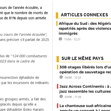
ours de l'année écoulée, a
tant que le nombre de morts de
ARTICLES CONNEXES
isse de 81% depuis son arrivée
Afrique du Sud : des Nigéri
rapatriés après des violenc
immigrés
au cours de l'année écoulée",
ans préciser s'il parlait de 2025
11/06 - 12:27
plus de
"124 000 combattants
SUR LE MÊME PAYS
2023 dans le cadre de
308 otages libérés lors d’u
opération de sauvetage re
insurrection djihadiste de
06/08 - 12:23
par les incursions de militants
Jazz Across Continents : à 
jazz rassemble les cultures
03/08 - 11:26
les groupes armés, a fait des
éplacés depuis qu'elle a
La chanteuse sud-africaine
pe djihadiste Boko Haram.
annule un concert à Lagos