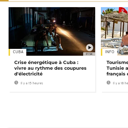
CUBA
INFO
01:54
Crise énergétique à Cuba :
Tourisme
vivre au rythme des coupures
Tunisie 
d'électricité
français
Il y a 15 heures
Il y a 18 h