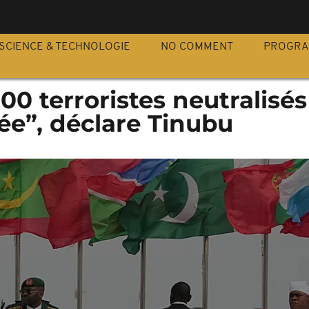
S
SCIENCE & TECHNOLOGIE
NO COMMENT
PROGR
000 terroristes neutralisés
ée”, déclare Tinubu