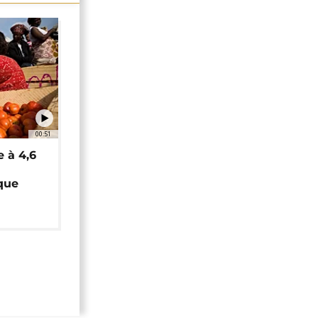
00:51
e à 4,6
que