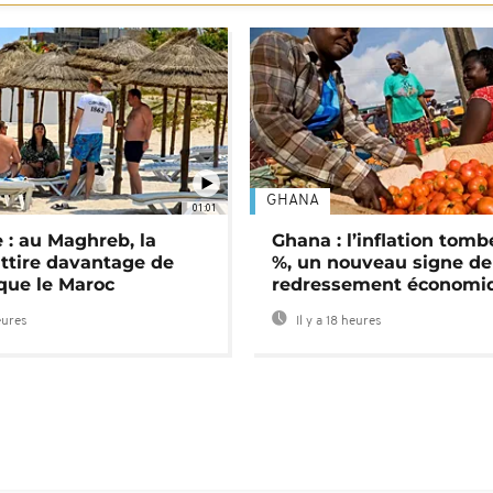
GHANA
01:01
 : au Maghreb, la
Ghana : l’inflation tomb
attire davantage de
%, un nouveau signe de
 que le Maroc
redressement économi
eures
Il y a 18 heures