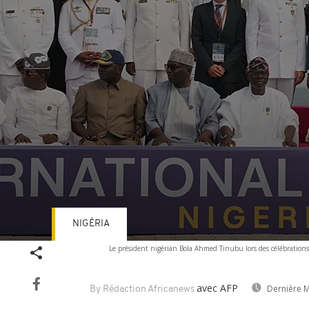
NIGÉRIA
Volume
Le président nigérian Bola Ahmed Tinubu lors des célébrations 
90%
avec AFP
Dernière M
By Rédaction Africanews