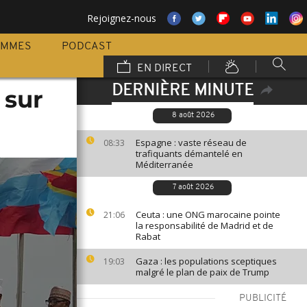
Rejoignez-nous
AMMES
PODCAST
EN DIRECT
DERNIÈRE MINUTE
 sur
8 août 2026
Espagne : vaste réseau de
08:33
trafiquants démantelé en
Méditerranée
7 août 2026
Ceuta : une ONG marocaine pointe
21:06
la responsabilité de Madrid et de
Rabat
Gaza : les populations sceptiques
19:03
malgré le plan de paix de Trump
PUBLICITÉ