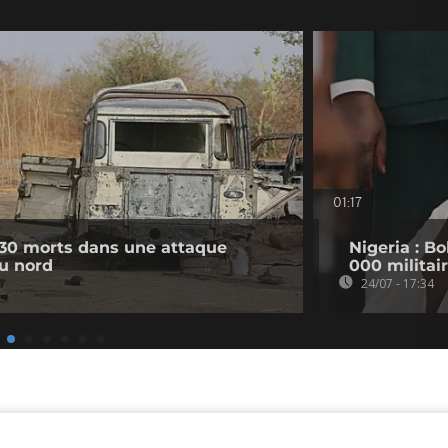
01:17
 30 morts dans une attaque
Nigeria : B
du nord
000 militair
24/07 - 17:34