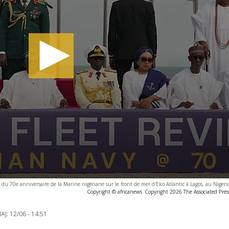
du 70e anniversaire de la Marine nigériane sur le front de mer d'Eko Atlantic à Lagos, au Nigeri
Copyright © africanews
Copyright 2026 The Associated Press
AJ:
12/06 - 14:51