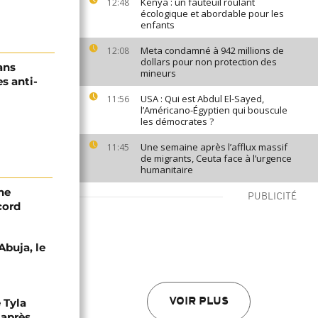
Kenya : un fauteuil roulant
12:48
écologique et abordable pour les
enfants
Meta condamné à 942 millions de
12:08
dollars pour non protection des
ans
mineurs
es anti-
USA : Qui est Abdul El-Sayed,
11:56
l’Américano-Égyptien qui bouscule
les démocrates ?
Une semaine après l’afflux massif
11:45
de migrants, Ceuta face à l’urgence
humanitaire
ne
PUBLICITÉ
cord
Abuja, le
 Tyla
VOIR PLUS
 après