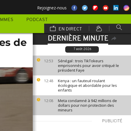
Rejoignez-nous
AMMES
PODCAST
EN DIRECT
DERNIÈRE MINUTE
les de
7 août 2026
Sénégal : trois TikTokeurs
12:53
emprisonnés pour avoir critiqué le
président Faye
Kenya : un fauteuil roulant
12:48
écologique et abordable pour les
enfants
Meta condamné à 942 millions de
12:08
dollars pour non protection des
mineurs
PUBLICITÉ