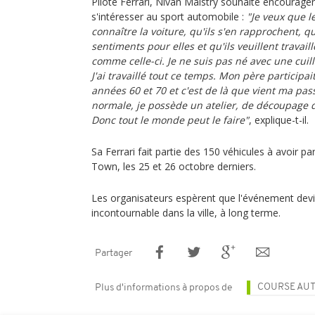
Pilote Ferrari, Nivan Maistry souhaite encourag
s'intéresser au sport automobile :
"Je veux que 
connaître la voiture, qu'ils s'en rapprochent, q
sentiments pour elles et qu'ils veuillent travail
comme celle-ci. Je ne suis pas né avec une cuil
J'ai travaillé tout ce temps. Mon père participa
années 60 et 70 et c'est de là que vient ma pas
normale, je possède un atelier, de découpage d
Donc tout le monde peut le faire"
, explique-t-il.
Sa Ferrari fait partie des 150 véhicules à avoir p
Town, les 25 et 26 octobre derniers.
Les organisateurs espèrent que l'événement dev
incontournable dans la ville, à long terme.
Partager
COURSE AU
Plus d'informations à propos de