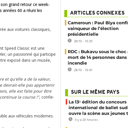
t son grand retour ce week-
es années 60 a réuni les
ARTICLES CONNEXES
Cameroun : Paul Biya conf
vainqueur de l’élection
ée aux voitures classiques,
présidentielle
28/10 - 10:29
ent Speed Classic est une
RDC : Bukavu sous le choc 
er, un passionné qui participe
mort de 14 personnes dans
t être exposé dans un musée,
incendie
28/10 - 10:41
re et qu'elle a de la valeur,
e devrait-elle pas appartenir
is, elle est faite pour être
SUR LE MÊME PAYS
 continue la course !"
, confie-
La 13ᵉ édition du concours
international de ballet sud
ouvre la scène aux jeunes 
ible aux véhicules modernes.
Il y a 20 heures