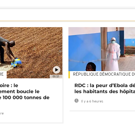
RE
RÉPUBLIQUE DÉMOCRATIQUE 
00:51
ire : le
RDC : la peur d’Ebola d
ment boucle le
les habitants des hôpit
e 100 000 tonnes de
Il y a 6 heures
ure