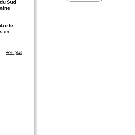
e du Sud
caine
tre le
s en
Voir plus