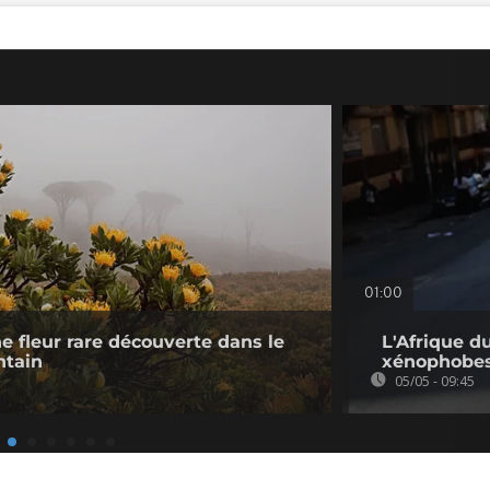
01:00
e fleur rare découverte dans le
L'Afrique d
ntain
xénophobe
05/05 - 09:45