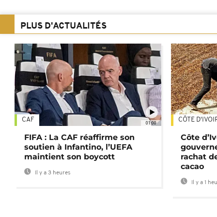
PLUS D'ACTUALITÉS
CAF
CÔTE D'IVOI
01:00
FIFA : La CAF réaffirme son
Côte d’Ivo
soutien à Infantino, l’UEFA
gouverne
maintient son boycott
rachat d
cacao
Il y a 3 heures
Il y a 1 he