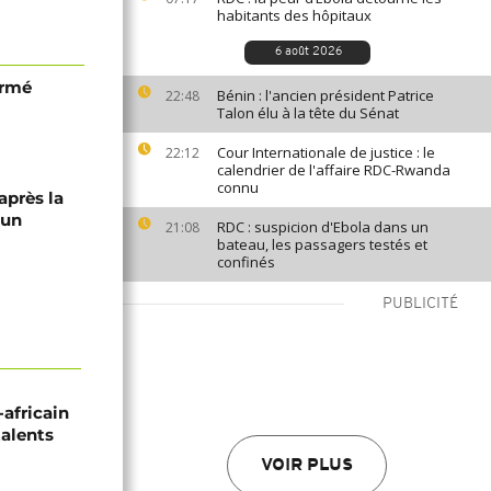
habitants des hôpitaux
6 août 2026
irmé
Bénin : l'ancien président Patrice
22:48
Talon élu à la tête du Sénat
Cour Internationale de justice : le
22:12
calendrier de l'affaire RDC-Rwanda
connu
après la
 un
RDC : suspicion d'Ebola dans un
21:08
bateau, les passagers testés et
confinés
PUBLICITÉ
-africain
talents
VOIR PLUS