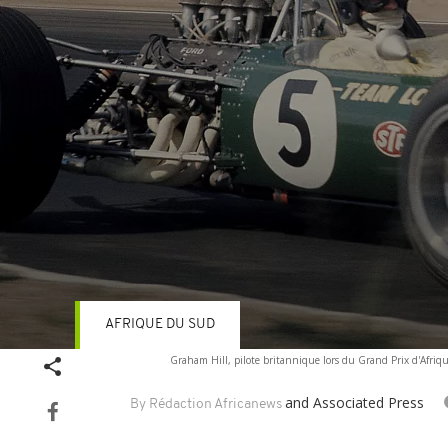
AFRIQUE DU SUD
Volume
Graham Hill, pilote britannique lors du Grand Prix d'Afriq
90%
and Associated Press
By Rédaction Africanews