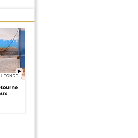
DU CONGO
01:34
étourne
aux