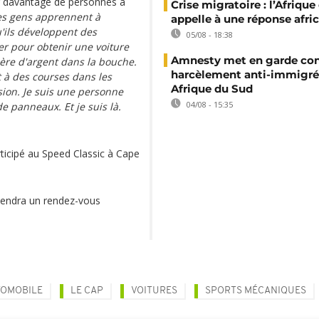
er davantage de personnes à
Crise migratoire : l’Afriqu
les gens apprennent à
appelle à une réponse afri
u'ils développent des
05/08 - 18:38
ler pour obtenir une voiture
Amnesty met en garde con
lère d'argent dans la bouche.
harcèlement anti-immigré
it à des courses dans les
Afrique du Sud
sion. Je suis une personne
04/08 - 15:35
e panneaux. Et je suis là.
articipé au Speed Classic à Cape
iendra un rendez-vous
TOMOBILE
LE CAP
VOITURES
SPORTS MÉCANIQUES