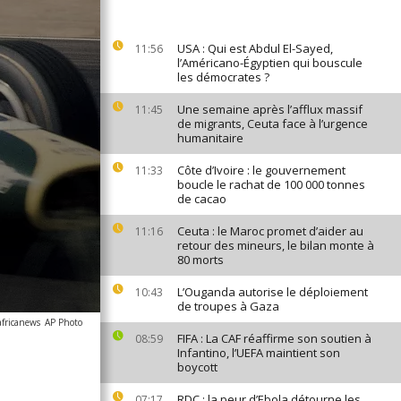
USA : Qui est Abdul El-Sayed,
11:56
l’Américano-Égyptien qui bouscule
les démocrates ?
Une semaine après l’afflux massif
11:45
de migrants, Ceuta face à l’urgence
humanitaire
Côte d’Ivoire : le gouvernement
11:33
boucle le rachat de 100 000 tonnes
de cacao
Ceuta : le Maroc promet d’aider au
11:16
retour des mineurs, le bilan monte à
80 morts
L’Ouganda autorise le déploiement
10:43
de troupes à Gaza
africanews
AP Photo
FIFA : La CAF réaffirme son soutien à
08:59
Infantino, l’UEFA maintient son
boycott
RDC : la peur d’Ebola détourne les
07:17