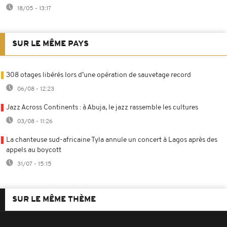
18/05 - 13:17
SUR LE MÊME PAYS
308 otages libérés lors d’une opération de sauvetage record
06/08 - 12:23
Jazz Across Continents : à Abuja, le jazz rassemble les cultures
03/08 - 11:26
La chanteuse sud-africaine Tyla annule un concert à Lagos après des
appels au boycott
31/07 - 15:15
SUR LE MÊME THÈME