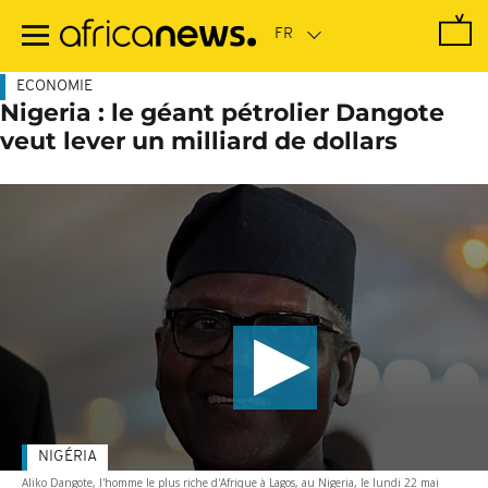
Passer
au
contenu
principal
ECONOMIE
Nigeria : le géant pétrolier Dangote
veut lever un milliard de dollars
NIGÉRIA
Aliko Dangote, l'homme le plus riche d'Afrique à Lagos, au Nigeria, le lundi 22 mai