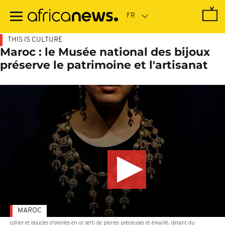
Passer
au
contenu
principal
THIS IS CULTURE
Maroc : le Musée national des bijoux
préserve le patrimoine et l'artisanat
MAROC
collier et boucles d'oreilles en or serti de pierres précieuses et émaillé, datant du