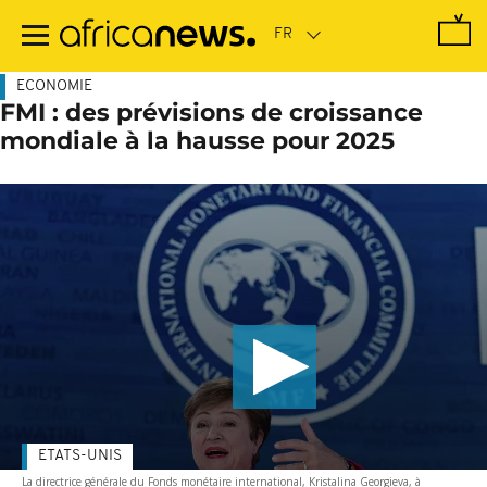
Passer
au
contenu
principal
ECONOMIE
FMI : des prévisions de croissance
mondiale à la hausse pour 2025
ETATS-UNIS
La directrice générale du Fonds monétaire international, Kristalina Georgieva, à