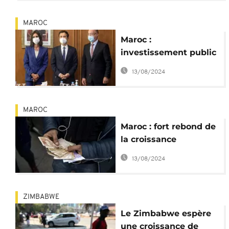
MAROC
Maroc :
investissement public
massif pour relancer
13/08/2024
l'économie
MAROC
Maroc : fort rebond de
la croissance
économique en 2021
13/08/2024
ZIMBABWE
Le Zimbabwe espère
une croissance de