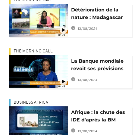
THE MORNING CALL
Détérioration de la
nature : Madagascar
paye un lourd tribut
13/08/2024
[The Morning Call]
06:29
THE MORNING CALL
La Banque mondiale
revoit ses prévisions
de croissance en
13/08/2024
Afrique
04:49
Subsaharienne
[Business]
BUSINESS AFRICA
Afrique : la chute des
IDE d'après la BM
[Business Africa]
13/08/2024