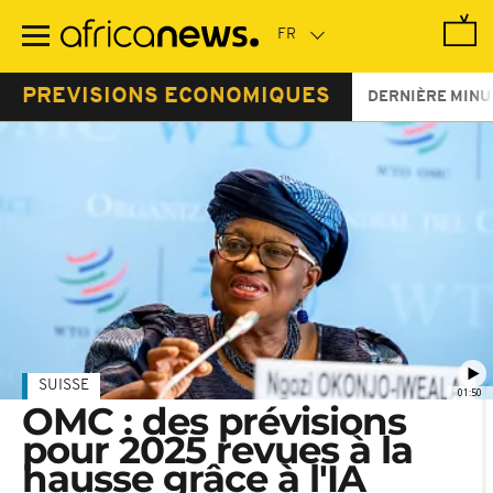
Passer
au
contenu
principal
PREVISIONS ECONOMIQUES
DERNIÈRE MINU
SUISSE
01:50
OMC : des prévisions
pour 2025 revues à la
hausse grâce à l'IA