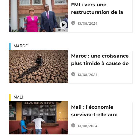
FMI : vers une
restructuration de la
dette zambienne ?
13/08/2024
01:06
MAROC
Maroc : une croissance
plus timide à cause de
la sécheresse
13/08/2024
MALI
Mali : l'économie
survivra-t-elle aux
sanctions de la
13/08/2024
CEDEAO ?