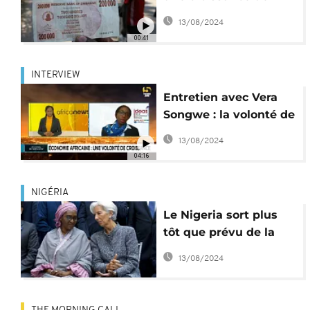
7,8% en 2021
13/08/2024
00:41
INTERVIEW
Entretien avec Vera
Songwe : la volonté de
croissance africaine
13/08/2024
04:16
NIGÉRIA
Le Nigeria sort plus
tôt que prévu de la
récéssion
13/08/2024