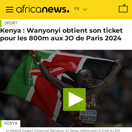
Passer
au
contenu
principal
SPORT
Kenya : Wanyonyi obtient son ticket
pour les 800m aux JO de Paris 2024
KENYA
Le médaillé d'argent Emmanuel Wanyonyi, du Kenya, célèbre après la finale du 800