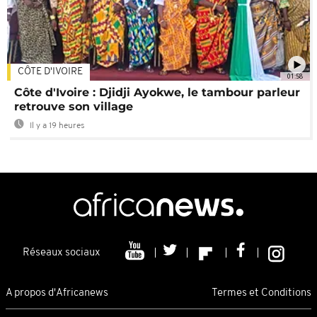
CÔTE D'IVOIRE
01:58
Côte d'Ivoire : Djidji Ayokwe, le tambour parleur
retrouve son village
Il y a 19 heures
Réseaux sociaux
A propos d'Africanews
Termes et Conditions