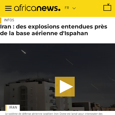
Passer
au
contenu
principal
INFOS
Iran : des explosions entendues près
de la base aérienne d'Ispahan
IRAN
Le système de défense aérienne israélien Iron Dome est lancé pour intercepter des