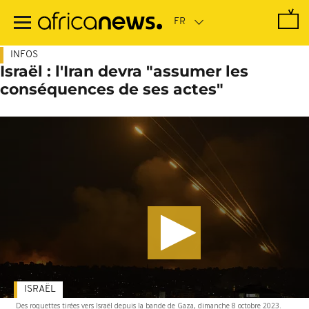
Passer
au
contenu
principal
INFOS
Israël : l'Iran devra "assumer les
conséquences de ses actes"
ISRAËL
Des roquettes tirées vers Israël depuis la bande de Gaza, dimanche 8 octobre 2023.