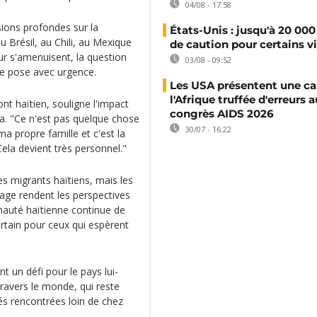
04/08 - 17:58
sions profondes sur la
États-Unis : jusqu'à 20 000
u Brésil, au Chili, au Mexique
de caution pour certains v
our s'amenuisent, la question
03/08 - 09:52
 se pose avec urgence.
Les USA présentent une ca
l'Afrique truffée d'erreurs a
ont haïtien, souligne l'impact
congrès AIDS 2026
ra. "Ce n'est pas quelque chose
30/07 - 16:22
ma propre famille et c'est la
Cela devient très personnel."
des migrants haïtiens, mais les
yage rendent les perspectives
unauté haïtienne continue de
ncertain pour ceux qui espèrent
t un défi pour le pays lui-
ravers le monde, qui reste
tés rencontrées loin de chez