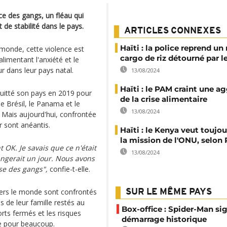
ce des gangs, un fléau qui
 de stabilité dans le pays.
ARTICLES CONNEXES
Haïti : la police reprend un
 monde, cette violence est
cargo de riz détourné par 
limentant l'anxiété et le
r dans leur pays natal.
13/08/2024
Haïti : le PAM craint une a
quitté son pays en 2019 pour
de la crise alimentaire
e Brésil, le Panama et le
13/08/2024
. Mais aujourd'hui, confrontée
r sont anéantis.
Haïti : le Kenya veut toujou
la mission de l'ONU, selon
 OK. Je savais que ce n'était
13/08/2024
hangerait un jour. Nous avons
use des gangs",
confie-t-elle.
ers le monde sont confrontés
SUR LE MÊME PAYS
s de leur famille restés au
Box-office : Spider-Man si
ports fermés et les risques
démarrage historique
le pour beaucoup.