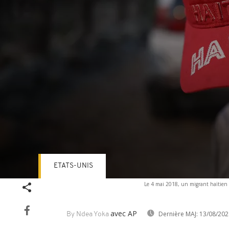
ETATS-UNIS
Volume
Le 4 mai 2018, un migrant haïtien 
90%
avec AP
Dernière MAJ:
13/08/202
By Ndea Yoka