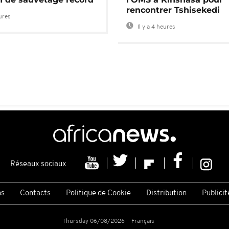
rencontrer Tshisekedi
eures
Il y a 4 heures
Réseaux sociaux
ns
Contacts
Politique de Cookie
Distribution
Publicit
Thursday 06/08/2026