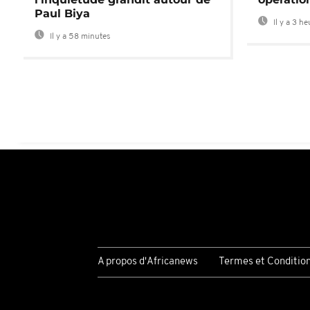
Paul Biya
Il y a 3 h
Il y a 58 minutes
A propos d'Africanews
Termes et Conditio