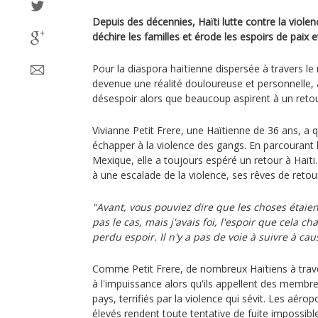
Depuis des décennies, Haïti lutte contre la violen
déchire les familles et érode les espoirs de paix et
Pour la diaspora haïtienne dispersée à travers le
devenue une réalité douloureuse et personnelle, a
désespoir alors que beaucoup aspirent à un retou
Vivianne Petit Frere, une Haïtienne de 36 ans, a 
échapper à la violence des gangs. En parcourant l
Mexique, elle a toujours espéré un retour à Haïti
à une escalade de la violence, ses rêves de retou
"Avant, vous pouviez dire que les choses étaient
pas le cas, mais j'avais foi, l'espoir que cela c
perdu espoir. Il n'y a pas de voie à suivre à ca
Comme Petit Frere, de nombreux Haïtiens à trav
à l'impuissance alors qu'ils appellent des membre
pays, terrifiés par la violence qui sévit. Les aéro
élevés rendent toute tentative de fuite impossib