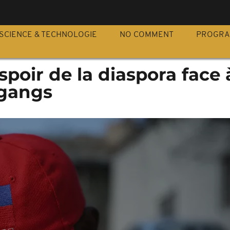
S
SCIENCE & TECHNOLOGIE
NO COMMENT
PROGR
espoir de la diaspora face 
 gangs