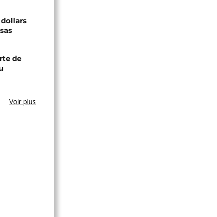
 dollars
isas
rte de
u
Voir plus