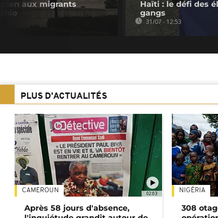
utien aux migrants
Haïti : le défi des
'Ohio
gangs
31/07 - 12:53
PLUS D'ACTUALITÉS
CAMEROUN
NIGÉRIA
02:03
Après 58 jours d'absence,
308 otag
l'inquiétude grandit autour de
opératio