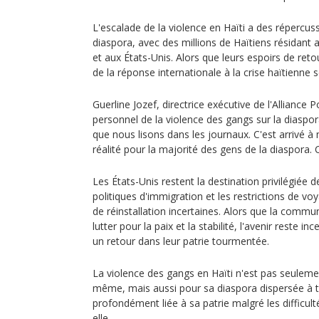
L'escalade de la violence en Haïti a des répercus
diaspora, avec des millions de Haïtiens résidant a
et aux États-Unis. Alors que leurs espoirs de ret
de la réponse internationale à la crise haïtienne
Guerline Jozef, directrice exécutive de l'Alliance P
personnel de la violence des gangs sur la diaspo
que nous lisons dans les journaux. C'est arrivé à 
réalité pour la majorité des gens de la diaspora. 
Les États-Unis restent la destination privilégiée 
politiques d'immigration et les restrictions de vo
de réinstallation incertaines. Alors que la comm
lutter pour la paix et la stabilité, l'avenir reste i
un retour dans leur patrie tourmentée.
La violence des gangs en Haïti n'est pas seulemen
même, mais aussi pour sa diaspora dispersée à t
profondément liée à sa patrie malgré les difficul
elle.