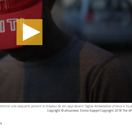
montre une casquette portant le drapeau de son pays devant l'église Ambassadors of Jesus à Tij
Copyright © africanews
Emilio Espejel/Copyright 2018 The AP. 
4