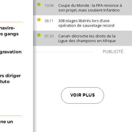
Coupe du Monde : la FIFA renonce à
10:06
son projet, mais soutient Infantino
308 otages libérés lors d’une
08:11
opération de sauvetage record
 navire-
les gangs
Canal+ décroche les droits de la
07:20
Ligue des champions en Afrique
ggravation
PUBLICITÉ
rs diriger
 Ruto
VOIR PLUS
gne un