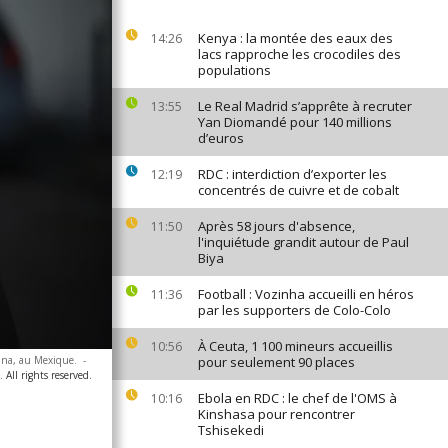
Kenya : la montée des eaux des
14:26
lacs rapproche les crocodiles des
populations
Le Real Madrid s’apprête à recruter
13:55
Yan Diomandé pour 140 millions
d’euros
RDC : interdiction d’exporter les
12:19
concentrés de cuivre et de cobalt
Après 58 jours d'absence,
11:50
l'inquiétude grandit autour de Paul
Biya
Football : Vozinha accueilli en héros
11:36
par les supporters de Colo-Colo
À Ceuta, 1 100 mineurs accueillis
10:56
uana, au Mexique.
-
pour seulement 90 places
All rights reserved.
Ebola en RDC : le chef de l'OMS à
10:16
Kinshasa pour rencontrer
Tshisekedi