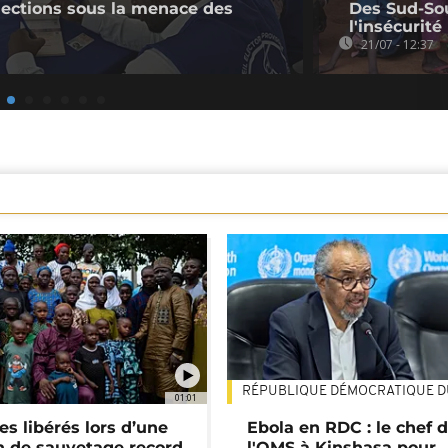
 élections sous la menace des
Des Sud-So
l'insécurité
21/07 - 12:37
RÉPUBLIQUE DÉMOCRATIQUE 
01:01
es libérés lors d’une
Ebola en RDC : le chef 
n de sauvetage record
l'OMS à Kinshasa pour