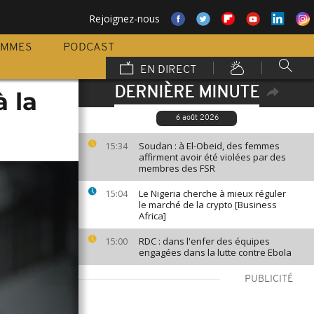
Rejoignez-nous
AMMES
PODCAST
EN DIRECT
DERNIÈRE MINUTE
à la
6 août 2026
Soudan : à El-Obeid, des femmes
15:34
affirment avoir été violées par des
membres des FSR
Le Nigeria cherche à mieux réguler
15:04
le marché de la crypto [Business
Africa]
RDC : dans l'enfer des équipes
15:00
engagées dans la lutte contre Ebola
PUBLICITÉ