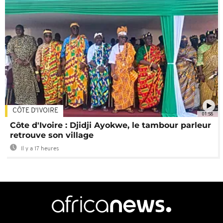
CÔTE D'IVOIRE
01:58
Côte d'Ivoire : Djidji Ayokwe, le tambour parleur
retrouve son village
Il y a 17 heures