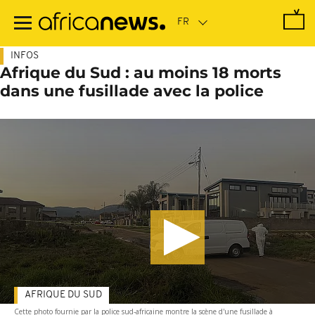
Passer
au
contenu
principal
INFOS
Afrique du Sud : au moins 18 morts
dans une fusillade avec la police
AFRIQUE DU SUD
Cette photo fournie par la police sud-africaine montre la scène d'une fusillade à