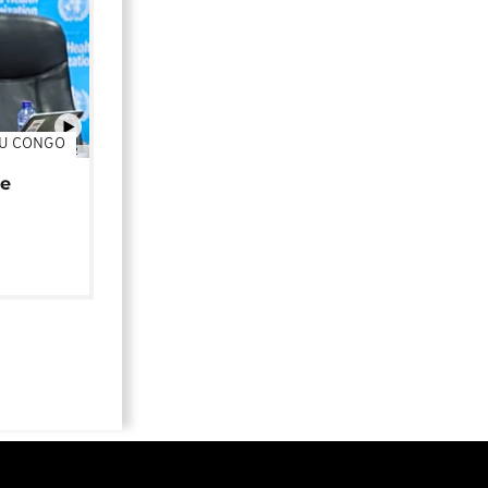
DU CONGO
01:02
de