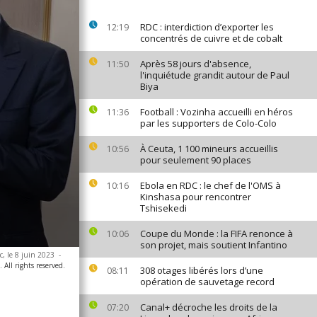
RDC : interdiction d’exporter les
12:19
concentrés de cuivre et de cobalt
Après 58 jours d'absence,
11:50
l'inquiétude grandit autour de Paul
Biya
Football : Vozinha accueilli en héros
11:36
par les supporters de Colo-Colo
À Ceuta, 1 100 mineurs accueillis
10:56
pour seulement 90 places
Ebola en RDC : le chef de l'OMS à
10:16
Kinshasa pour rencontrer
Tshisekedi
Coupe du Monde : la FIFA renonce à
10:06
son projet, mais soutient Infantino
c, le 8 juin 2023
-
All rights reserved.
308 otages libérés lors d’une
08:11
opération de sauvetage record
Canal+ décroche les droits de la
07:20