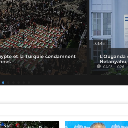
01:45
'Égypte et la Turquie condamnent
L’Ouganda 
ennes
Netanyahu, 
04/08 - 10:26