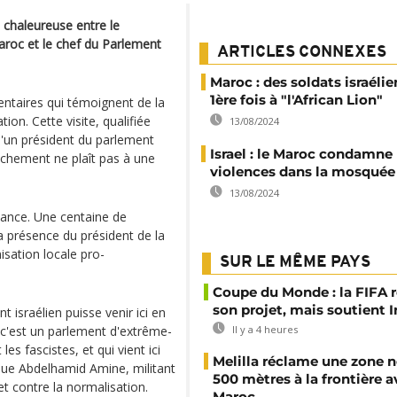
t chaleureuse entre le
roc et le chef du Parlement
ARTICLES CONNEXES
Maroc : des soldats israélie
1ère fois à "l'African Lion"
taires qui témoignent de la
on. Cette visite, qualifiée
13/08/2024
 d'un président du parlement
Israel : le Maroc condamne 
chement ne plaît pas à une
violences dans la mosquée
13/08/2024
iance. Une centaine de
a présence du président de la
sation locale pro-
SUR LE MÊME PAYS
Coupe du Monde : la FIFA 
son projet, mais soutient 
 israélien puisse venir ici en
 c'est un parlement d'extrême-
Il y a 4 heures
s fascistes, et qui vient ici
Melilla réclame une zone n
que Abdelhamid Amine, militant
500 mètres à la frontière a
et contre la normalisation.
Maroc