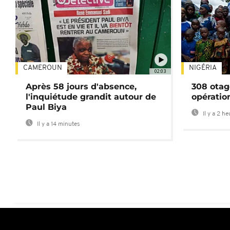
CAMEROUN
NIGÉRIA
02:03
Après 58 jours d'absence,
308 otag
l'inquiétude grandit autour de
opératio
Paul Biya
Il y a 2 h
Il y a 14 minutes