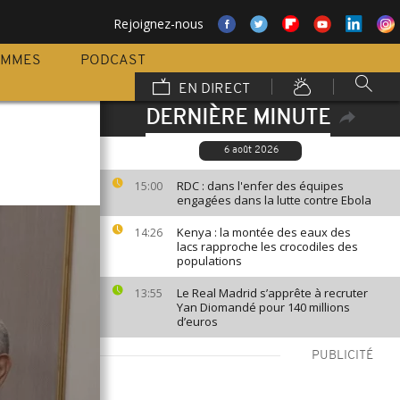
Rejoignez-nous
AMMES
PODCAST
EN DIRECT
DERNIÈRE MINUTE
6 août 2026
RDC : dans l'enfer des équipes
15:00
engagées dans la lutte contre Ebola
Kenya : la montée des eaux des
14:26
lacs rapproche les crocodiles des
populations
Le Real Madrid s’apprête à recruter
13:55
Yan Diomandé pour 140 millions
d’euros
PUBLICITÉ