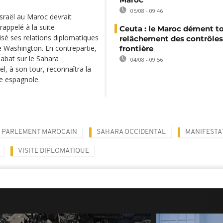
05/08 - 09:46
Israël au Maroc devrait
rappelé à la suite
Ceuta : le Maroc dément t
sé ses relations diplomatiques
relâchement des contrôles 
e Washington. En contrepartie,
frontière
Rabat sur le Sahara
04/08 - 09:56
l, à son tour, reconnaîtra la
e espagnole.
PARLEMENT MAROCAIN
SAHARA OCCIDENTAL
MANIFESTA
VISITE DIPLOMATIQUE