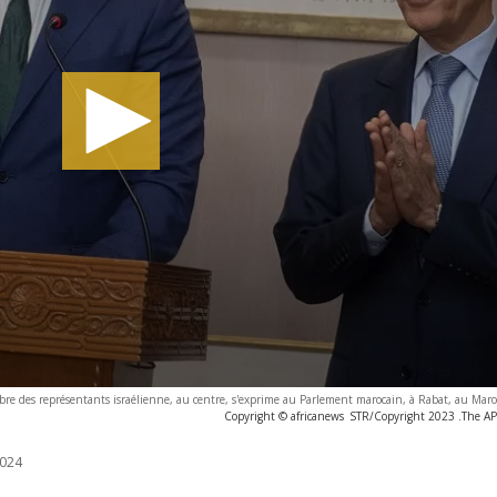
e des représentants israélienne, au centre, s'exprime au Parlement marocain, à Rabat, au Maro
Copyright © africanews
STR/Copyright 2023 .The AP. 
024