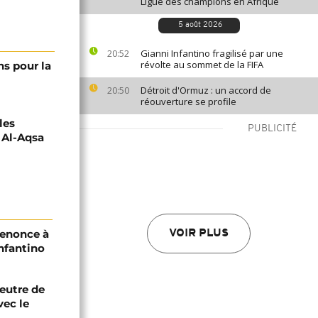
Ligue des champions en Afrique
5 août 2026
Gianni Infantino fragilisé par une
20:52
révolte au sommet de la FIFA
ns pour la
Détroit d'Ormuz : un accord de
20:50
réouverture se profile
les
PUBLICITÉ
 Al-Aqsa
renonce à
VOIR PLUS
Infantino
eutre de
vec le