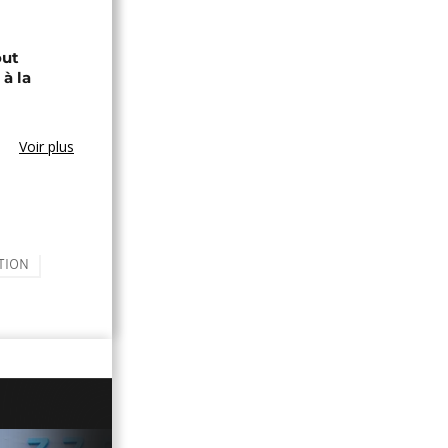
out
à la
Voir plus
TION