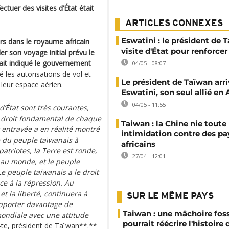
ectuer des visites d’État était
ARTICLES CONNEXES
Eswatini : le président de 
rs dans le royaume africain
visite d'État pour renforcer 
ler son voyage initial prévu le
vait indiqué le gouvernement
04/05 - 08:07
les autorisations de vol et
Le président de Taïwan arri
 leur espace aérien.
Eswatini, son seul allié en 
04/05 - 11:55
 d’État sont très courantes,
n droit fondamental de chaque
Taiwan : la Chine nie toute
nt entravée a en réalité montré
intimidation contre des pa
 du peuple taïwanais à
africains
atriotes, la Terre est ronde,
27/04 - 12:01
 au monde, et le peuple
 peuple taïwanais a le droit
e à la répression. Au
et la liberté, continuera à
SUR LE MÊME PAYS
 apporter davantage de
Taiwan : une mâchoire foss
mondiale avec une attitude
pourrait réécrire l'histoire 
g-te, président de Taïwan**.**