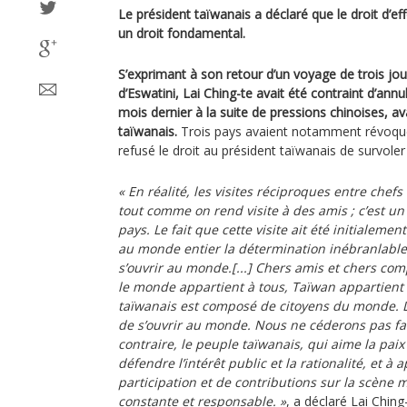
Le président taïwanais a déclaré que le droit d’eff
un droit fondamental.
S’exprimant à son retour d’un voyage de trois jou
d’Eswatini, Lai Ching-te avait été contraint d’annu
mois dernier à la suite de pressions chinoises, a
taïwanais.
Trois pays avaient notamment révoqué 
refusé le droit au président taïwanais de survoler
« En réalité, les visites réciproques entre chefs
tout comme on rend visite à des amis ; c’est u
pays. Le fait que cette visite ait été initialeme
au monde entier la détermination inébranlable
s’ouvrir au monde.[...] Chers amis et chers comp
le monde appartient à tous, Taïwan appartient
taïwanais est composé de citoyens du monde. Le
de s’ouvrir au monde. Nous ne céderons pas fac
contraire, le peuple taïwanais, qui aime la paix 
défendre l’intérêt public et la rationalité, et à
participation et de contributions sur la scène 
constante et responsable. »
, a déclaré Lai Chin