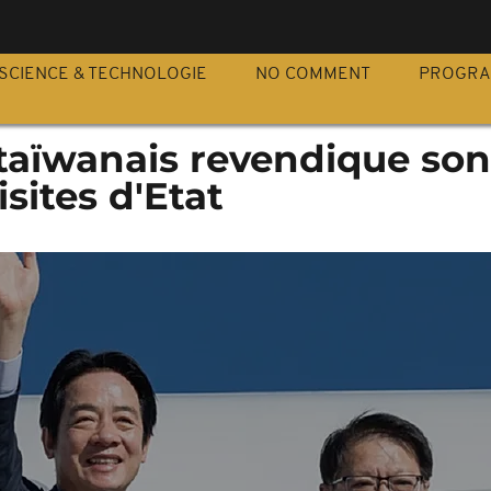
S
SCIENCE & TECHNOLOGIE
NO COMMENT
PROGR
taïwanais revendique son
isites d'Etat