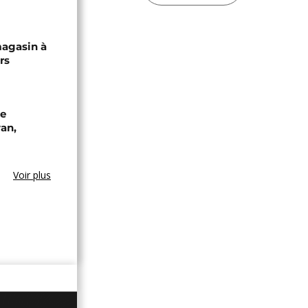
magasin à
rs
de
an,
Voir plus