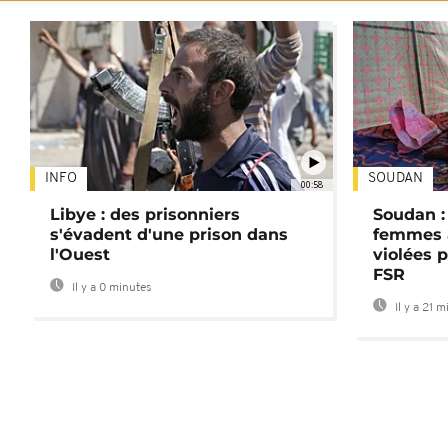
INFO
SOUDAN
00:58
Libye : des prisonniers
Soudan :
s'évadent d'une prison dans
femmes a
l'Ouest
violées 
FSR
Il y a 0 minutes
Il y a 21 m