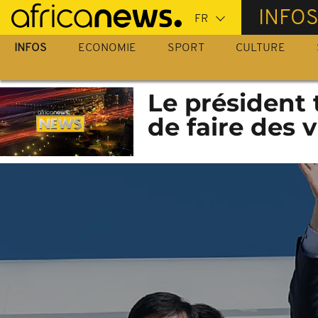
Passer
INFO
au
contenu
INFOS
ECONOMIE
SPORT
CULTURE
principal
Le président 
de faire des v