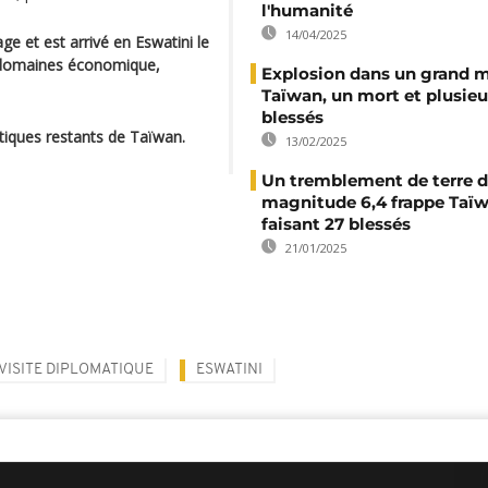
l'humanité
14/04/2025
 et est arrivé en Eswatini le
es domaines économique,
Explosion dans un grand 
Taïwan, un mort et plusieu
blessés
atiques restants de Taïwan.
13/02/2025
Un tremblement de terre 
magnitude 6,4 frappe Taïw
faisant 27 blessés
21/01/2025
VISITE DIPLOMATIQUE
ESWATINI