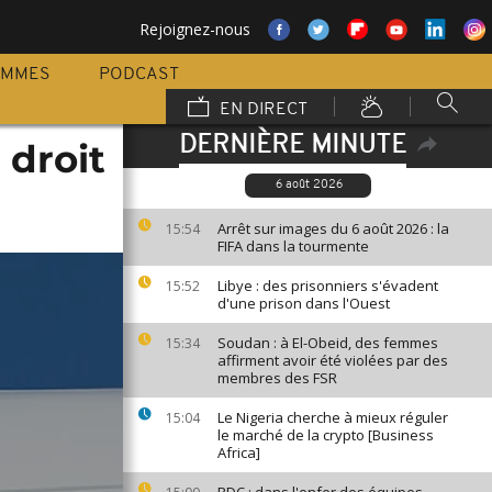
Rejoignez-nous
AMMES
PODCAST
EN DIRECT
DERNIÈRE MINUTE
 droit
6 août 2026
Arrêt sur images du 6 août 2026 : la
15:54
FIFA dans la tourmente
Libye : des prisonniers s'évadent
15:52
d'une prison dans l'Ouest
Soudan : à El-Obeid, des femmes
15:34
affirment avoir été violées par des
membres des FSR
Le Nigeria cherche à mieux réguler
15:04
le marché de la crypto [Business
Africa]