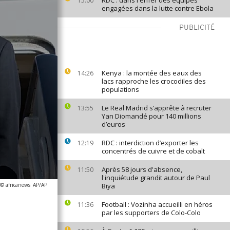
RDC : dans l'enfer des équipes
15:00
engagées dans la lutte contre Ebola
PUBLICITÉ
Kenya : la montée des eaux des
14:26
lacs rapproche les crocodiles des
populations
Le Real Madrid s’apprête à recruter
13:55
Yan Diomandé pour 140 millions
d’euros
RDC : interdiction d’exporter les
12:19
concentrés de cuivre et de cobalt
Après 58 jours d'absence,
11:50
l'inquiétude grandit autour de Paul
 © africanews
AP/AP
Biya
Football : Vozinha accueilli en héros
11:36
par les supporters de Colo-Colo