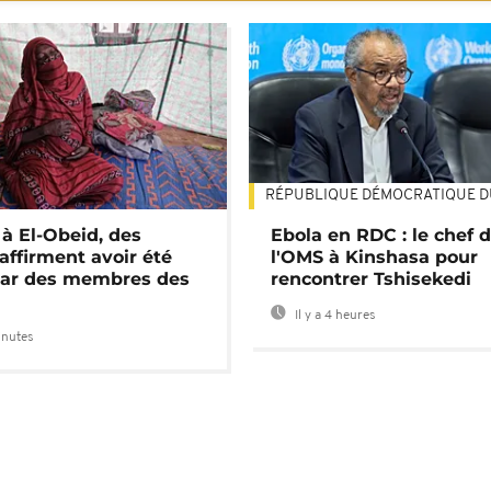
RÉPUBLIQUE DÉMOCRATIQUE 
 à El-Obeid, des
Ebola en RDC : le chef 
ffirment avoir été
l'OMS à Kinshasa pour
par des membres des
rencontrer Tshisekedi
Il y a 4 heures
inutes