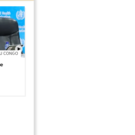
DU CONGO
01:02
de