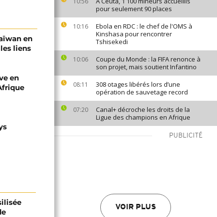
À Ceuta, 1 100 mineurs accueillis
10:56
pour seulement 90 places
Ebola en RDC : le chef de l'OMS à
10:16
Kinshasa pour rencontrer
Taïwan en
Tshisekedi
les liens
Coupe du Monde : la FIFA renonce à
10:06
son projet, mais soutient Infantino
ve en
308 otages libérés lors d’une
08:11
Afrique
opération de sauvetage record
Canal+ décroche les droits de la
07:20
Ligue des champions en Afrique
ys
PUBLICITÉ
ilisée
VOIR PLUS
de