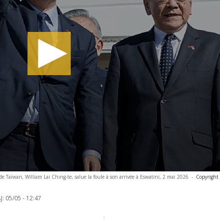
de Taïwan, William Lai Ching-te, salue la foule à son arrivée à Eswatini, 2 mai 2026
-
Copyright
J:
05/05 - 12:47