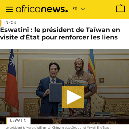
Passer
au
contenu
principal
INFOS
Eswatini : le président de Taïwan en
visite d'État pour renforcer les liens
ESWATINI
Le président taïwanais William Lai Ching-te aux côtés du roi Mswati III d'Eswatini