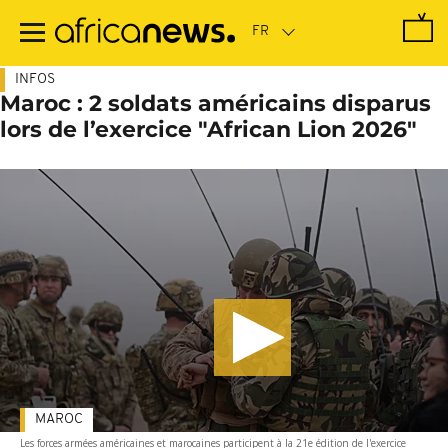
Passer
au
contenu
principal
INFOS
Maroc : 2 soldats américains disparus
lors de l’exercice "African Lion 2026"
MAROC
Les forces armées américaines et marocaines participent à la 21e édition de l'exercice