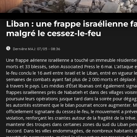
0
seconds
Liban : une frappe israélienne f
of
0
malgré le cessez-le-feu
seconds
Volume
0%
Dernière MAJ:
07/05 - 08:36
Une frappe aérienne israélienne a touché un immeuble résidentiel
morts et 33 blessés, selon Associated Press le 6 mai. L’attaque 
le-feu conclu le 16 avril entre Israël et le Liban, entré en vigueur
semaines de combats ayant fait plus de 2 000 morts et déplacé p
à travers le pays. Les médias d’État libanais ont également signa
frappes israéliennes près de Nabatieh et dans des villages voisi
poursuivi leurs opérations jusque tard dans la soirée pour déga
les autorités estiment que le bilan pourrait encore augmenter. 
officiellement signataire du cessez-le-feu, le mouvement a prévenu
violation, renforçant les craintes autour de la fragilité de la trêv
maintenir des troupes dans certaines zones du sud du Liban pen
l’accord. Dans les villes endommagées, de nombreux habitants d