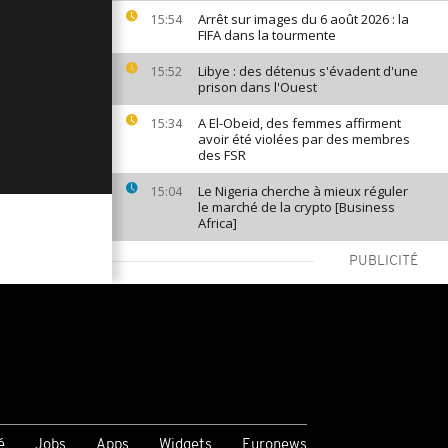
Arrêt sur images du 6 août 2026 : la
15:54
FIFA dans la tourmente
Libye : des détenus s'évadent d'une
15:52
prison dans l'Ouest
A El-Obeid, des femmes affirment
15:34
avoir été violées par des membres
des FSR
Le Nigeria cherche à mieux réguler
15:04
le marché de la crypto [Business
Africa]
PUBLICITÉ
VOIR PLUS
é
Jobs
Apps
Widgets
Euronews