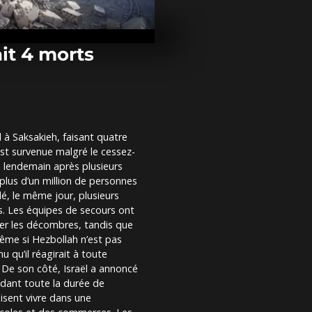
Biennale de V
FEMEN et les
dénoncent le 
ait 4 morts
À Puebla, le
commémore s
face à la Fra
 à Saksakieh, faisant quatre
Ukraine : au
est survenue malgré le cessez-
morts dans d
bombardemen
 le lendemain après plusieurs
à Zaporijjia...
lus d’un million de personnes
lé, le même jour, plusieurs
ns. Les équipes de secours ont
ger les décombres, tandis que
Même si Hezbollah n’est pas
 qu’il réagirait à toute
e. De son côté, Israël a annoncé
dant toute la durée de
isent vivre dans une