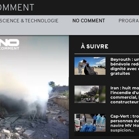
OMMENT
SCIENCE & TECHNOLOGIE
NO COMMENT
PROGR
À SUIVRE
Beyrouth : un
bénévole re
dignité avec
gratuites
Iran : huit m
l'incendie d'
commercial, 
constructeur.
Cap-Vert : tro
personnes é
navire MV Ho
suspicion...