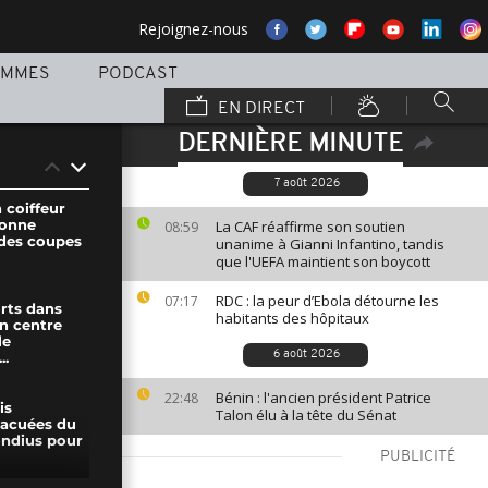
Rejoignez-nous
AMMES
PODCAST
EN DIRECT
DERNIÈRE MINUTE
7 août 2026
 coiffeur
donne
La CAF réaffirme son soutien
08:59
 des coupes
unanime à Gianni Infantino, tandis
que l'UEFA maintient son boycott
RDC : la peur d’Ebola détourne les
07:17
orts dans
habitants des hôpitaux
un centre
le
6 août 2026
..
Bénin : l'ancien président Patrice
22:48
is
Talon élu à la tête du Sénat
vacuées du
ndius pour
PUBLICITÉ