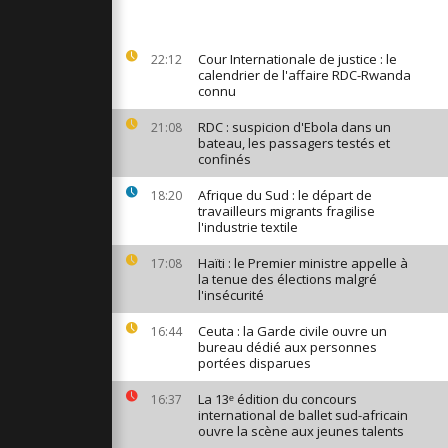
enise : les
 Pussy Riot
retour de...
Cour Internationale de justice : le
22:12
calendrier de l'affaire RDC-Rwanda
connu
 Mexique
a victoire
RDC : suspicion d'Ebola dans un
21:08
nce en 1862
bateau, les passagers testés et
confinés
Afrique du Sud : le départ de
18:20
 moins 26
travailleurs migrants fragilise
es
l'industrie textile
ts russes
Haïti : le Premier ministre appelle à
17:08
la tenue des élections malgré
l'insécurité
Ceuta : la Garde civile ouvre un
16:44
bureau dédié aux personnes
portées disparues
La 13ᵉ édition du concours
16:37
international de ballet sud-africain
ouvre la scène aux jeunes talents