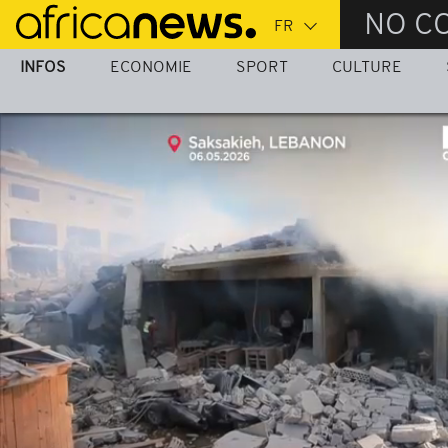
Passer
NO C
au
contenu
INFOS
ECONOMIE
SPORT
CULTURE
principal