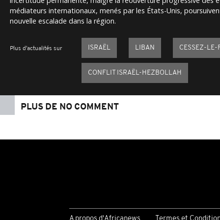
incertitude permanente, malgré la réouverture progressive des 
médiateurs internationaux, menés par les États-Unis, poursuivent
nouvelle escalade dans la région.
ISRAËL
LIBAN
CESSEZ-LE-
Plus d'actualités sur
CONFLIT ISRAËL-HEZBOLLAH
PLUS DE NO COMMENT
A propos d'Africanews
Termes et Conditio