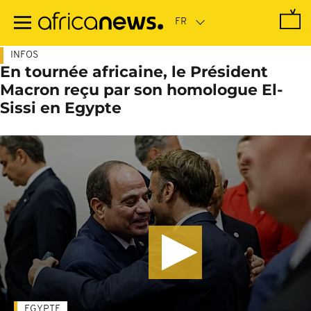
Passer
au
contenu
principal
INFOS
En tournée africaine, le Président
Macron reçu par son homologue El-
Sissi en Egypte
EGYPTE