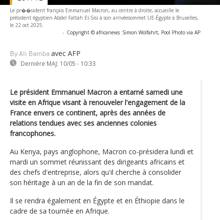
Le pr��sident français Emmanuel Macron, au centre à droite, accueille le
président égyptien Abdel Fattah El-Sisi à son arrivéesommet UE-Égypte à Bruxelles,
le 22 oct 2025.
-
Copyright © africanews
Simon Wolfahrt, Pool Photo via AP
avec AFP
By Ali Bamba
Dernière MAJ:
10/05 - 10:33
Le président Emmanuel Macron a entamé samedi une
visite en Afrique visant à renouveler l'engagement de la
France envers ce continent, après des années de
relations tendues avec ses anciennes colonies
francophones.
Au Kenya, pays anglophone, Macron co-présidera lundi et
mardi un sommet réunissant des dirigeants africains et
des chefs d'entreprise, alors qu'il cherche à consolider
son héritage à un an de la fin de son mandat.
Il se rendra également en Égypte et en Éthiopie dans le
cadre de sa tournée en Afrique.