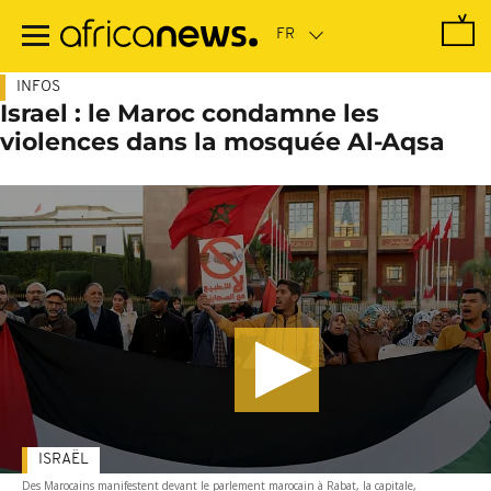
Passer
au
contenu
principal
INFOS
Israel : le Maroc condamne les
violences dans la mosquée Al-Aqsa
ISRAËL
Des Marocains manifestent devant le parlement marocain à Rabat, la capitale,