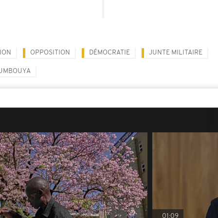
ION
OPPOSITION
DÉMOCRATIE
JUNTE MILITAIRE
UMBOUYA
01:09