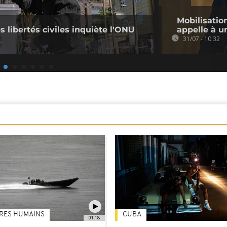
Mobilisatio
s libertés civiles inquiète l'ONU
appelle à u
31/07 - 10:32
TRES HUMAINS
CUBA
01:18