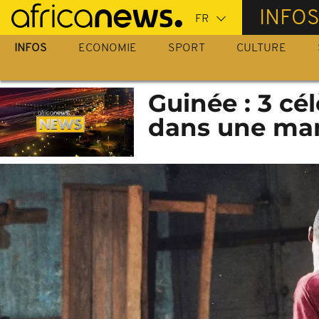
Passer
INFO
au
contenu
INFOS
ECONOMIE
SPORT
CULTURE
principal
Guinée : 3 cél
dans une man