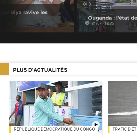
01:01
aul Biya ravive les
Ouganda : l'état de
31/07 - 18:35
PLUS D'ACTUALITÉS
RÉPUBLIQUE DÉMOCRATIQUE DU CONGO
TRAFIC D'Ê
01:47