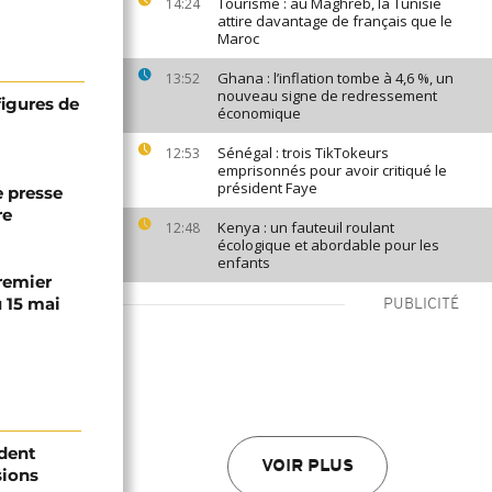
Tourisme : au Maghreb, la Tunisie
14:24
attire davantage de français que le
Maroc
Ghana : l’inflation tombe à 4,6 %, un
13:52
nouveau signe de redressement
figures de
économique
Sénégal : trois TikTokeurs
12:53
emprisonnés pour avoir critiqué le
président Faye
e presse
re
Kenya : un fauteuil roulant
12:48
écologique et abordable pour les
enfants
Premier
 15 mai
PUBLICITÉ
ident
VOIR PLUS
sions