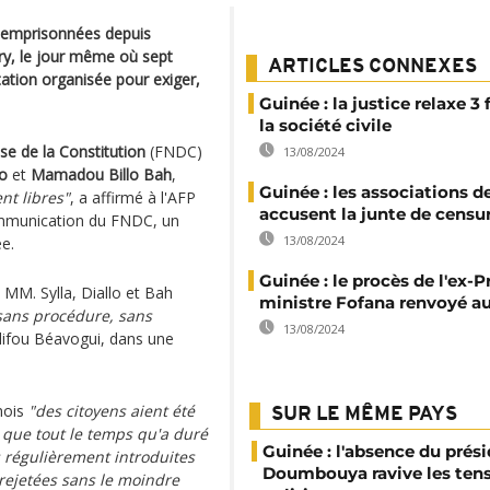
ée emprisonnées depuis
ry, le jour même où sept
ARTICLES CONNEXES
ation organisée pour exiger,
Guinée : la justice relaxe 3 
la société civile
se de la Constitution
(FNDC)
13/08/2024
lo
et
Mamadou Billo Bah
,
Guinée : les associations d
nt libres"
, a affirmé à l'AFP
accusent la junte de censu
mmunication du FNDC, un
13/08/2024
ée.
Guinée : le procès de l'ex-
 MM. Sylla, Diallo et Bah
ministre Fofana renvoyé au
 sans procédure, sans
13/08/2024
lifou Béavogui, dans une
mois
"des citoyens aient été
SUR LE MÊME PAYS
 que tout le temps qu'a duré
Guinée : l'absence du prés
s régulièrement introduites
Doumbouya ravive les ten
rejetées sans le moindre