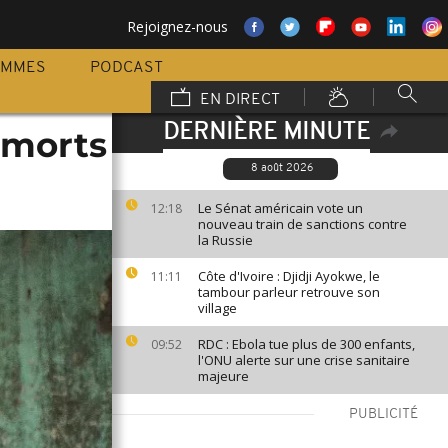
Rejoignez-nous
AMMES
PODCAST
EN DIRECT
DERNIÈRE MINUTE
7 morts
8 août 2026
Le Sénat américain vote un
12:18
nouveau train de sanctions contre
la Russie
Côte d'Ivoire : Djidji Ayokwe, le
11:11
tambour parleur retrouve son
village
RDC : Ebola tue plus de 300 enfants,
09:52
l'ONU alerte sur une crise sanitaire
majeure
PUBLICITÉ