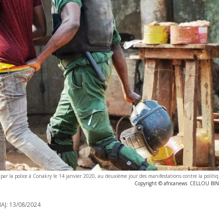
r la police à Conakry le 14 janvier 2020, au deuxième jour des manifestations contre la politi
Copyright © africanews
CELLOU BINA
AJ:
13/08/2024