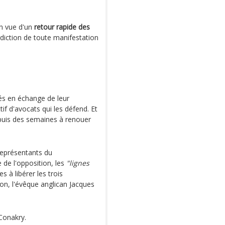
en vue d'un
retour rapide des
terdiction de toute manifestation
rés en échange de leur
if d'avocats qui les défend. Et
epuis des semaines à renouer
 représentants du
de l'opposition, les
"lignes
s à libérer les trois
on, l'évêque anglican Jacques
 Conakry.