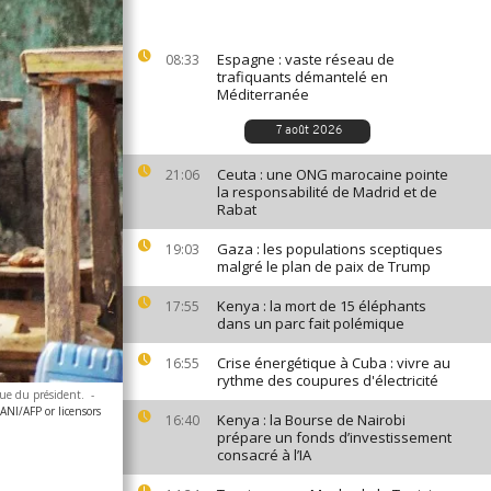
Espagne : vaste réseau de
08:33
trafiquants démantelé en
Méditerranée
7 août 2026
Ceuta : une ONG marocaine pointe
21:06
la responsabilité de Madrid et de
Rabat
Gaza : les populations sceptiques
19:03
malgré le plan de paix de Trump
Kenya : la mort de 15 éléphants
17:55
dans un parc fait polémique
Crise énergétique à Cuba : vivre au
16:55
rythme des coupures d'électricité
que du président.
-
NI/AFP or licensors
Kenya : la Bourse de Nairobi
16:40
prépare un fonds d’investissement
consacré à l’IA