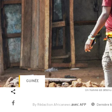
GUINÉE
Un homme est détenu pa
avec AFP
Dernière M
By Rédaction Africanews