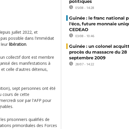
politiques
05/08 - 14:28
Guinée : le franc national p
l'éco, future monnaie uniq
CEDEAO
puis juillet 2022, et
03/08 - 10:46
 pas possible dans l'immédiat
 leur
libération
.
Guinée : un colonel acquit
procès du massacre du 28
ù un collectif dont est membre
septembre 2009
rganisé des manifestations à
28/07 - 14:22
 et celle d'autres détenus,
tion), sept personnes ont été
au cours de cette
mercredi soir par l'AFP pour
gnables.
les prisonniers qualifiés de
ications primordiales des Forces