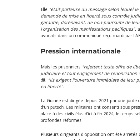
Elle
"était porteuse du message selon lequel l
demande de mise en liberté sous contrôle judic
garantie, dorénavant, de non-poursuite de le
l'organisation des manifestations pacifiques"
, 
avocats dans un communiqué reçu mardi par l'A
Pression internationale
Mais les prisonniers
"rejettent toute offre de li
judiciaire et tout engagement de renonciation 
dit.
"Ils exigent l'ouverture immédiate de leur pr
en liberté"
.
La Guinée est dirigée depuis 2021 par une junte qu
d'un putsch. Les militaires ont consenti sous
pres
place à des civils élus d'ici à fin 2024, le temps
profondes réformes.
Plusieurs dirigeants d'opposition ont été arrêtés o