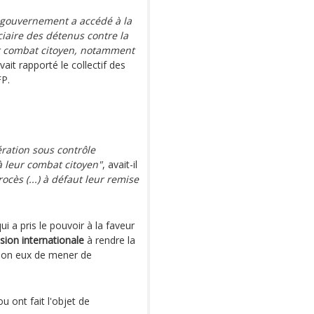
e gouvernement a accédé à la
iaire des détenus contre la
ur combat citoyen, notamment
avait rapporté le collectif des
FP.
bération sous contrôle
à leur combat citoyen"
, avait-il
ocès (...) à défaut leur remise
i a pris le pouvoir à la faveur
sion internationale
à rendre la
 selon eux de mener de
u ont fait l'objet de