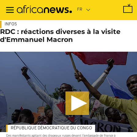
Passer
au
contenu
principal
INFOS
RDC : réactions diverses à la visite
d'Emmanuel Macron
RÉPUBLIQUE DÉMOCRATIQUE DU CONGO
Des manifestants agitant des drapeaux russes devant l'ambassade de France à