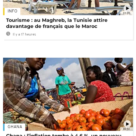
INFO
01:01
Tourisme : au Maghreb, la Tunisie attire
davantage de français que le Maroc
Il y a 17 heures
GHANA
00:51
Ghana : l’inflation tombe à 4,6 %, un nouveau