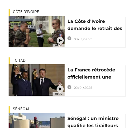
CÔTE D'IVOIRE
La Côte d'Ivoire
demande le retrait des
forces françaises
03/01/2025
01:04
TCHAD
La France rétrocède
officiellement une
première base
02/01/2025
militaire au Tchad
01:05
SÉNÉGAL
Sénégal : un ministre
qualifie les tirailleurs