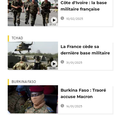
Côte d'Ivoire : la base
militaire française
rétrocédée le 20
10/02/2025
février
01:13
TCHAD
La France cède sa
dernière base militaire
au Tchad
31/01/2025
02:00
BURKINA FASO
Burkina Faso : Traoré
accuse Macron
"d'insulter l'Afrique
16/01/2025
entière"