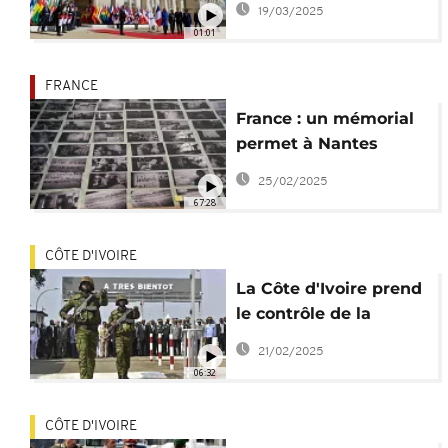
19/03/2025
Francophonie
01:01
FRANCE
France : un mémorial
permet à Nantes
d'assumer son passé
25/02/2025
négrier
67:28
CÔTE D'IVOIRE
La Côte d'Ivoire prend
le contrôle de la
dernière base militaire
21/02/2025
française
06:32
CÔTE D'IVOIRE