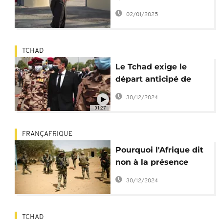
de "traîtres"
02/01/2025
TCHAD
Le Tchad exige le
départ anticipé de
l'armée française
30/12/2024
01:27
FRANÇAFRIQUE
Pourquoi l'Afrique dit
non à la présence
militaire française ?
30/12/2024
TCHAD