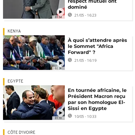
respect mutuel ont
dominé
21/05 - 16:23
01:54
KENYA
À quoi s’attendre après
le Sommet "Africa
Forward" ?
21/05 - 16:19
01:36
EGYPTE
En tournée africaine, le
Président Macron reçu
par son homologue El-
Sissi en Egypte
10/05 - 10:33
01:10
CÔTE D'IVOIRE