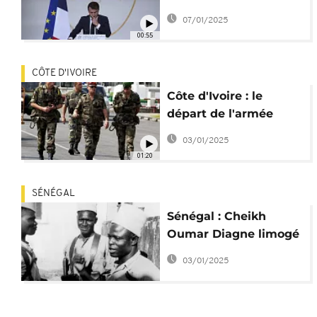
de gratitude" des
07/01/2025
dirigeants africains
00:55
CÔTE D'IVOIRE
Côte d'Ivoire : le
départ de l'armée
française, une décision
03/01/2025
concertée ?
01:20
SÉNÉGAL
Sénégal : Cheikh
Oumar Diagne limogé
pour ses propos sur
03/01/2025
les tirailleurs