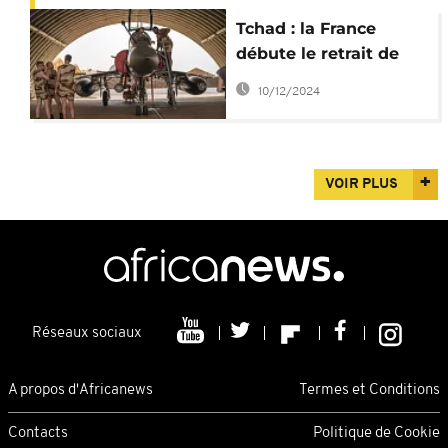
Tchad : la France
débute le retrait de
son arsenal militare
10/12/2024
VOIR PLUS
Réseaux sociaux
A propos d'Africanews
Termes et Conditions
Contacts
Politique de Cookie