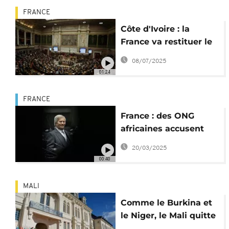
FRANCE
Côte d'Ivoire : la
France va restituer le
tambour parleur
08/07/2025
"Djidji Ayôkwé"
01:24
FRANCE
France : des ONG
africaines accusent
Bolloré de
20/03/2025
blanchiment d'argent
00:40
MALI
Comme le Burkina et
le Niger, le Mali quitte
l'Organisation de la