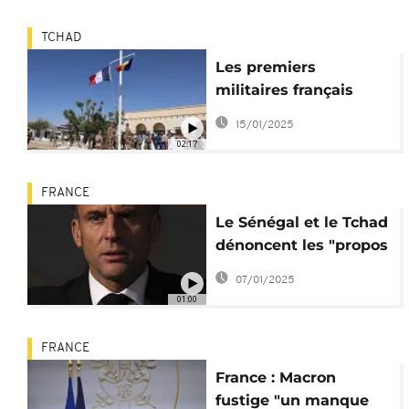
TCHAD
Les premiers
militaires français
quittent le Tchad
15/01/2025
02:17
FRANCE
Le Sénégal et le Tchad
dénoncent les "propos
erronés" d'Emmanuel
07/01/2025
Macron
01:00
FRANCE
France : Macron
fustige "un manque