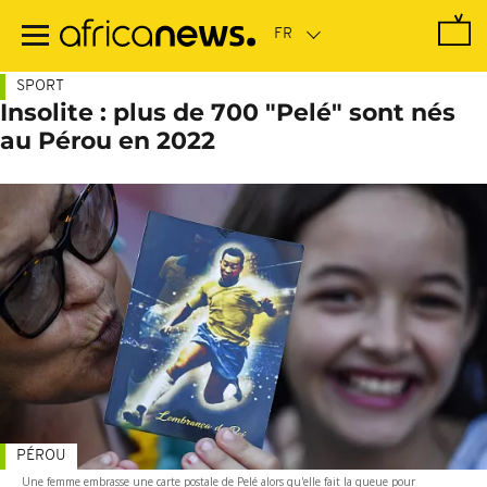
Passer
au
contenu
principal
SPORT
Insolite : plus de 700 "Pelé" sont nés
au Pérou en 2022
PÉROU
Une femme embrasse une carte postale de Pelé alors qu'elle fait la queue pour