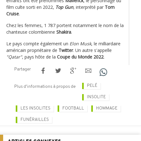
enfants ont été prénommés
Maverick
, le personnage du
film culte sorti en 2022,
Top Gun
, interprété par
Tom
Cruise
.
Chez les femmes, 1 787 portent notamment le nom de la
chanteuse colombienne
Shakira
.
Le pays compte également un
Elon Musk
, le milliardaire
américain propriétaire de
Twitter
. Un autre s'appelle
"Qatar"
, pays hôte de la
Coupe du Monde 2022
.
Partager
PELÉ
Plus d'informations à propos de
INSOLITE
LES INSOLITES
FOOTBALL
HOMMAGE
FUNÉRAILLES