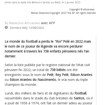
entrer dans le stade Vila Belmiro à Santos, au Brésil, le 2 janvier 2023
-
Copyright © africanews
Matias Delacroix/Copyright 2023 The AP. All rights reserved
avec AFP
By Rédaction Africanews
Dernière MAJ:
13/08/2024
Le monde du football a perdu le
"Roi"
Pelé en 2022 mais
le nom de ce joueur de légende va encore perdurer
notamment à travers les 738 enfants péruviens nés l'an
dernier.
Selon la liste publiée par le registre national de l'état civil
péruvien fin 2022, un total de
738 bébés
ont été
enregistrés sous le nom de
Pelé
,
Rey Pelé
,
Edson Arantes
ou
Edson Arantes do Nascimento
, le vrai nom du triple
champion du monde.
Lundi, des milliers de fans et de dignitaires du
football
,
rassemblés dans le stade du club brésilien de
Santos
, où il
a joué de 1956 à 1974, ont fait un dernier adieu au joueur