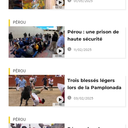
01/05/2025
01:12
PÉROU
Pérou : une prison de
haute sécurité
illégalement reliée à
11/02/2025
Internet
01:00
PÉROU
Trois blessés légers
lors de la Pamplonada
Rímense à Lima,
03/02/2025
Pérou
01:00
PÉROU