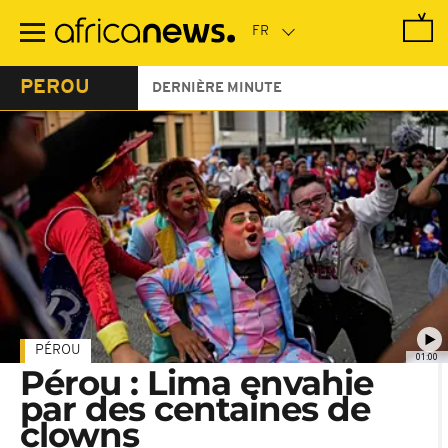
Passer
au
contenu
principal
PEROU
DERNIÈRE MINUTE
PÉROU
01:00
Pérou : Lima envahie
par des centaines de
clowns