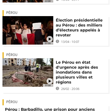
01:00
PÉROU
Élection présidentielle
au Pérou : des milliers
d’électeurs appelés à
revoter
13/04 - 10:07
01:00
PÉROU
Le Pérou en état
d'urgence après des
inondations dans
plusieurs villes et
régions
01:00
26/02 - 20:06
PÉROU
Pérou : Barbadillo, une prison pour anciens