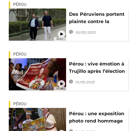
PÉROU
Des Péruviens portent
plainte contre la
"Sodalité de Vie
30/05/2025
Chrétienne"
02:21
PÉROU
Pérou : vive émotion à
Trujillo après l’élection
du pape Léon XIV
13/05/2025
01:44
PÉROU
Pérou : une exposition
photo rend hommage
au pape François