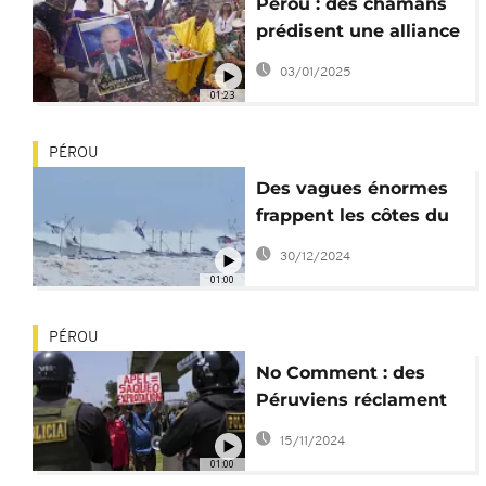
Pérou : des chamans
prédisent une alliance
Poutine-Trump pour
03/01/2025
2025
01:23
PÉROU
Des vagues énormes
frappent les côtes du
Pérou
30/12/2024
01:00
PÉROU
No Comment : des
Péruviens réclament
justice et disent non à
15/11/2024
l'APEC
01:00