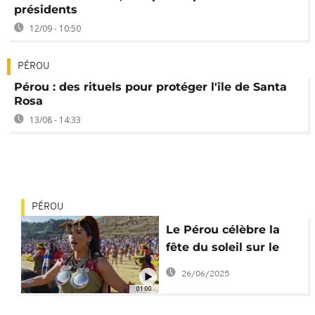
présidents
12/09 - 10:50
PÉROU
Pérou : des rituels pour protéger l'île de Santa
Rosa
13/08 - 14:33
PÉROU
Le Pérou célèbre la
fête du soleil sur le
site de Sacsayhuaman
26/06/2025
près de Cusco
01:00