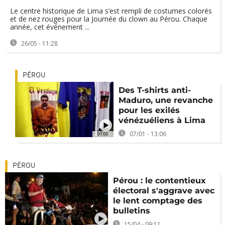
Le centre historique de Lima s’est rempli de costumes colorés
et de nez rouges pour la Journée du clown au Pérou. Chaque
année, cet événement ...
26/05 - 11:28
PÉROU
Des T-shirts anti-
Maduro, une revanche
pour les exilés
vénézuéliens à Lima
07/01 - 13:06
01:00
PÉROU
Pérou : le contentieux
électoral s'aggrave avec
le lent comptage des
bulletins
15/04 - 09:11