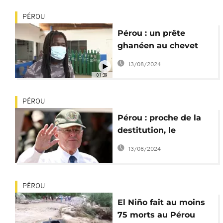
PÉROU
Pérou : un prête
ghanéen au chevet
des patients covid
13/08/2024
01:39
PÉROU
Pérou : proche de la
destitution, le
président Kuczynski
13/08/2024
démissionne
PÉROU
El Niño fait au moins
75 morts au Pérou