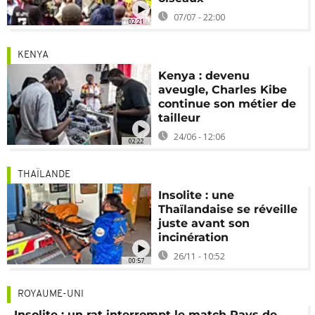
07/07 - 22:00
02:21
KENYA
Kenya : devenu
aveugle, Charles Kibe
continue son métier de
tailleur
24/06 - 12:06
02:22
THAÏLANDE
Insolite : une
Thaïlandaise se réveille
juste avant son
incinération
26/11 - 10:52
00:57
ROYAUME-UNI
Insolite : un rat interrompt le match Pays de