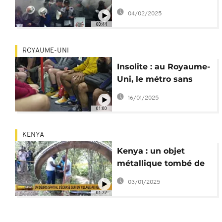
des fumigènes
04/02/2025
00:44
ROYAUME-UNI
Insolite : au Royaume-
Uni, le métro sans
pantalon pour la
16/01/2025
"bonne humeur"
01:00
KENYA
Kenya : un objet
métallique tombé de
l'espace atterrit dans
03/01/2025
un village
01:22