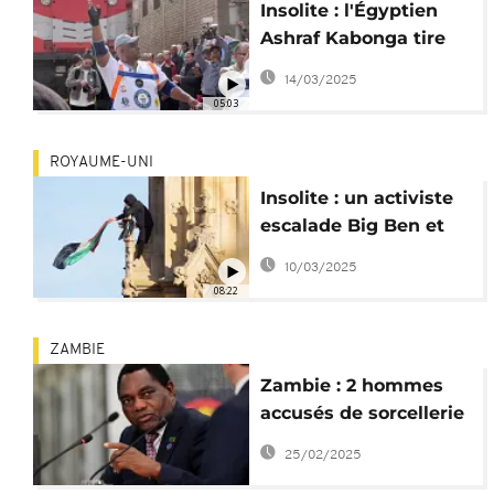
Insolite : l'Égyptien
Ashraf Kabonga tire
un train avec ses
14/03/2025
dents
05:03
ROYAUME-UNI
Insolite : un activiste
escalade Big Ben et
révèle des failles de
10/03/2025
sécurité
08:22
ZAMBIE
Zambie : 2 hommes
accusés de sorcellerie
contre le président
25/02/2025
Hichilema