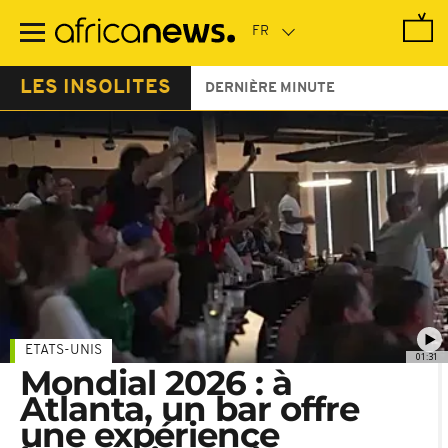
Passer
au
contenu
principal
LES INSOLITES
DERNIÈRE MINUTE
ETATS-UNIS
01:31
Mondial 2026 : à
Atlanta, un bar offre
une expérience