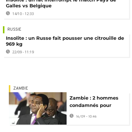
Galles vs Belgique
14/10 - 12:33
RUSSIE
Insolite : un Russe fait pousser une citrouille de
969 kg
22/09 - 11:19
ZAMBIE
Zambie : 2 hommes
condamnés pour
sorcellerie contre
16/09 - 10:46
Haikande Hichilema