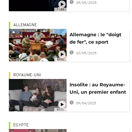
09/05/2025
science
01:43
ALLEMAGNE
Allemagne : le "doigt
de fer", ce sport
insolite de Bavière
02/05/2025
01:05
ROYAUME-UNI
Insolite : au Royaume-
Uni, un premier enfant
né d'une greffe
09/04/2025
d'utérus
01:11
EGYPTE