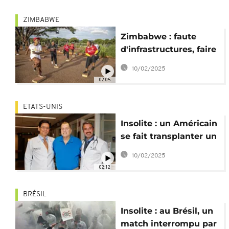
ZIMBABWE
Zimbabwe : faute
d'infrastructures, faire
du sport dans un
10/02/2025
cimetière
02:05
ETATS-UNIS
Insolite : un Américain
se fait transplanter un
rein de porc
10/02/2025
02:12
BRÉSIL
Insolite : au Brésil, un
match interrompu par