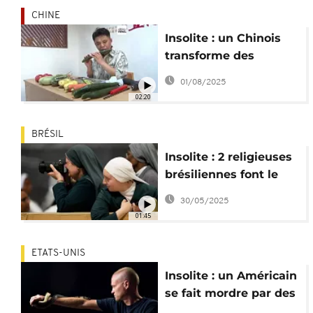
CHINE
Insolite : un Chinois
transforme des
légumes en
01/08/2025
instruments de
02:20
musique
BRÉSIL
Insolite : 2 religieuses
brésiliennes font le
buzz avec du beatbox
30/05/2025
01:45
ETATS-UNIS
Insolite : un Américain
se fait mordre par des
serpents pour la