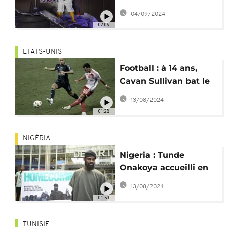
Lagos
04/09/2024
02:06
ETATS-UNIS
Football : à 14 ans,
Cavan Sullivan bat le
record de précocité en
13/08/2024
MLS
01:28
NIGÉRIA
Nigeria : Tunde
Onakoya accueilli en
champion apres son
13/08/2024
marathon d'échecs
01:50
TUNISIE