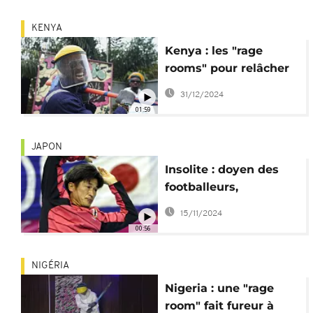
KENYA
Kenya : les "rage
rooms" pour relâcher
la pression
31/12/2024
01:59
JAPON
Insolite : doyen des
footballeurs,
Kazuyoshi Miura
15/11/2024
entame sa 40e saison
00:56
NIGÉRIA
Nigeria : une "rage
room" fait fureur à