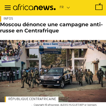
Passer
au
contenu
principal
INFOS
Moscou dénonce une campagne anti-
russe en Centrafrique
RÉPUBLIQUE CENTRAFRICAINE
-
Copyright © africanews
ALEXIS HUGUET/AFP or licensors