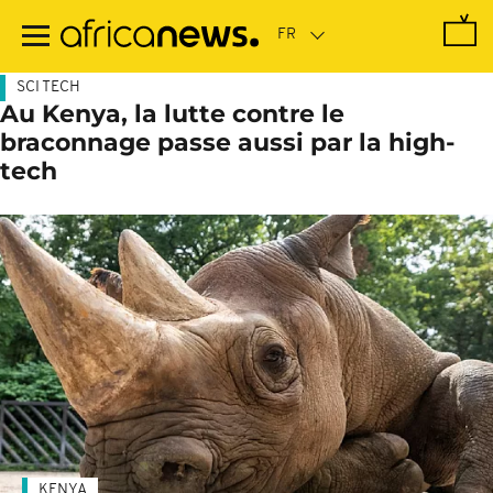
Passer
au
contenu
principal
SCI TECH
Au Kenya, la lutte contre le
braconnage passe aussi par la high-
tech
KENYA