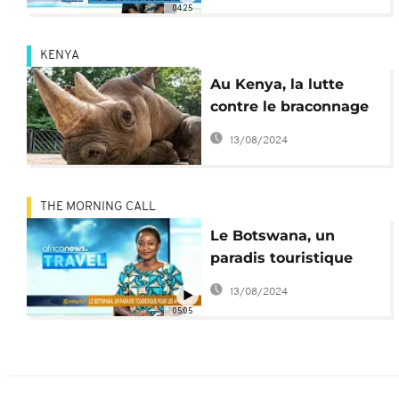
04:25
KENYA
Au Kenya, la lutte
contre le braconnage
passe aussi par la
13/08/2024
high-tech
THE MORNING CALL
Le Botswana, un
paradis touristique
pour les amoureux
13/08/2024
[Travel]
05:05