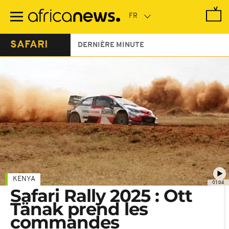
Passer
au
contenu
principal
SAFARI
DERNIÈRE MINUTE
KENYA
01:04
Safari Rally 2025 : Ott
Tänak prend les
commandes