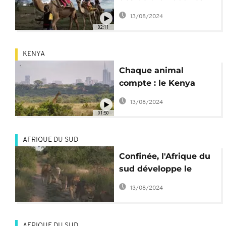
pour promouvoir
13/08/2024
l'écotourisme
02:11
KENYA
Chaque animal
compte : le Kenya
recense sa faune
13/08/2024
sauvage
01:50
AFRIQUE DU SUD
Confinée, l'Afrique du
sud développe le
safari virtuel
13/08/2024
AFRIQUE DU SUD