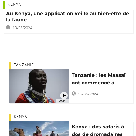
KENYA
Au Kenya, une application veille au bien-être de
la faune
13/08/2024
TANZANIE
Tanzanie : les Maasaï
ont commencé à
quitter le Ngorongoro
13/08/2024
00:44
KENYA
Kenya : des safaris à
dos de dromadaires