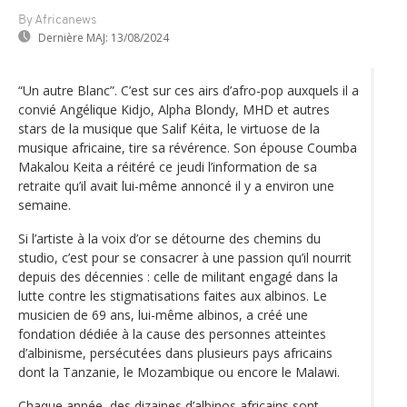
By Africanews
Dernière MAJ:
13/08/2024
“Un autre Blanc”. C’est sur ces airs d’afro-pop auxquels il a
convié Angélique Kidjo, Alpha Blondy, MHD et autres
stars de la musique que Salif Kéita, le virtuose de la
musique africaine, tire sa révérence. Son épouse Coumba
Makalou Keita a réitéré ce jeudi l’information de sa
retraite qu’il avait lui-même annoncé il y a environ une
semaine.
Si l’artiste à la voix d’or se détourne des chemins du
studio, c’est pour se consacrer à une passion qu’il nourrit
depuis des décennies : celle de militant engagé dans la
lutte contre les stigmatisations faites aux albinos. Le
musicien de 69 ans, lui-même albinos, a créé une
fondation dédiée à la cause des personnes atteintes
d’albinisme, persécutées dans plusieurs pays africains
dont la Tanzanie, le Mozambique ou encore le Malawi.
Chaque année, des dizaines d’albinos africains sont