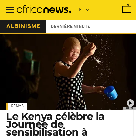
Passer
au
contenu
principal
ALBINISME
DERNIÈRE MINUTE
KENYA
01:09
Le Kenya célèbre la
Journée de
sensibilisation à