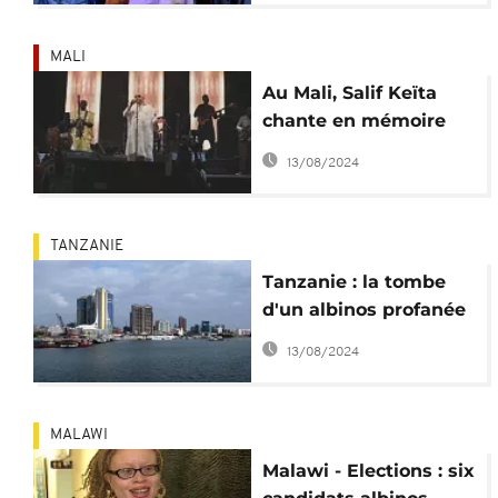
MALI
Au Mali, Salif Keïta
chante en mémoire
d'une fillette albinos
13/08/2024
assassinée
TANZANIE
Tanzanie : la tombe
d'un albinos profanée
et son corps emporté
13/08/2024
MALAWI
Malawi - Elections : six