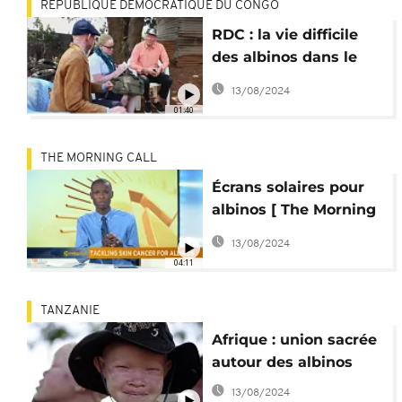
RÉPUBLIQUE DÉMOCRATIQUE DU CONGO
RDC : la vie difficile
des albinos dans le
Sud-Kivu
13/08/2024
01:40
THE MORNING CALL
Écrans solaires pour
albinos [ The Morning
Call ]
13/08/2024
04:11
TANZANIE
Afrique : union sacrée
autour des albinos
13/08/2024