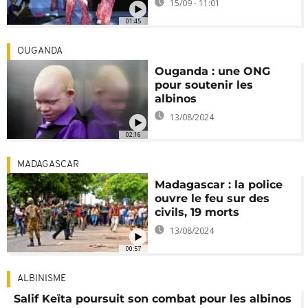
15/09 - 11:01
01:45
OUGANDA
Ouganda : une ONG
pour soutenir les
albinos
13/08/2024
02:16
MADAGASCAR
Madagascar : la police
ouvre le feu sur des
civils, 19 morts
13/08/2024
00:57
ALBINISME
Salif Keïta poursuit son combat pour les albinos