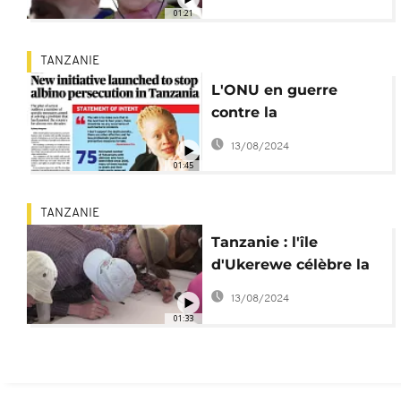
01:21
TANZANIE
L'ONU en guerre
contre la
discrimination des
13/08/2024
personnes atteintes
01:45
d'albinisme
TANZANIE
Tanzanie : l'île
d'Ukerewe célèbre la
journée internationale
13/08/2024
des albinos
01:33