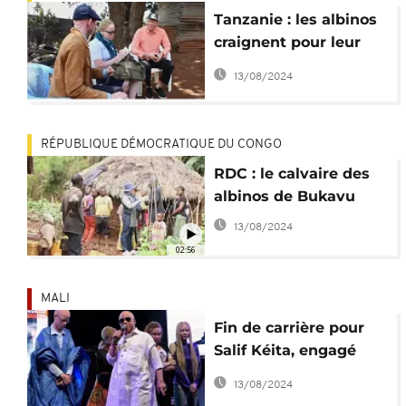
Tanzanie : les albinos
craignent pour leur
vie, le président
13/08/2024
interpellé
RÉPUBLIQUE DÉMOCRATIQUE DU CONGO
RDC : le calvaire des
albinos de Bukavu
13/08/2024
02:56
MALI
Fin de carrière pour
Salif Kéita, engagé
dans la protection des
13/08/2024
albinos