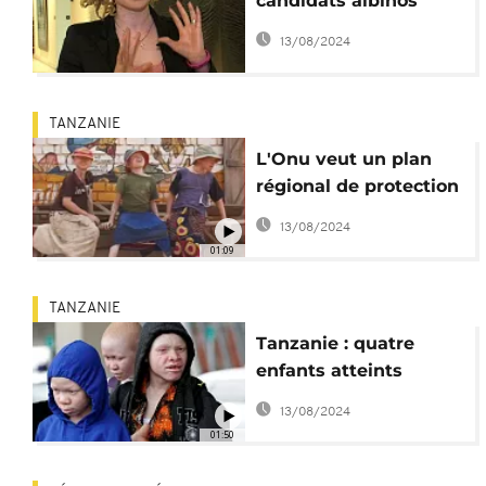
candidats albinos
pour défier la
13/08/2024
stigmatisation
TANZANIE
L'Onu veut un plan
régional de protection
des albinos
13/08/2024
01:09
TANZANIE
Tanzanie : quatre
enfants atteints
d'albinisme vont se
13/08/2024
faire soigner aux
01:50
États-Unis