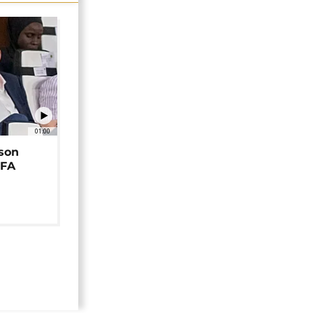
01:00
 son
EFA