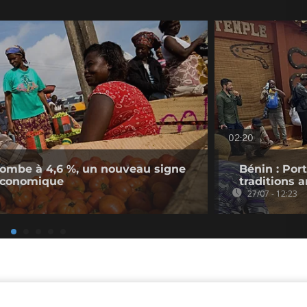
02:20
n tombe à 4,6 %, un nouveau signe
Bénin : Por
économique
traditions 
27/07 - 12:23