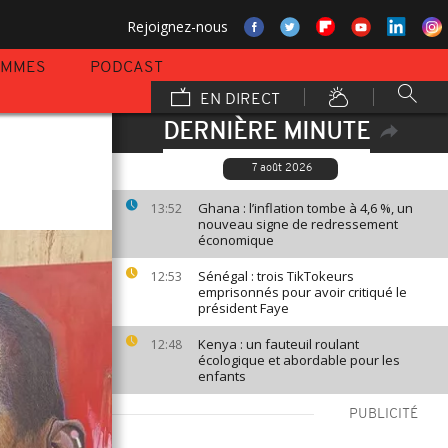
Rejoignez-nous
AMMES
PODCAST
EN DIRECT
DERNIÈRE MINUTE
7 août 2026
Ghana : l’inflation tombe à 4,6 %, un
13:52
nouveau signe de redressement
économique
Sénégal : trois TikTokeurs
12:53
emprisonnés pour avoir critiqué le
président Faye
Kenya : un fauteuil roulant
12:48
écologique et abordable pour les
enfants
PUBLICITÉ