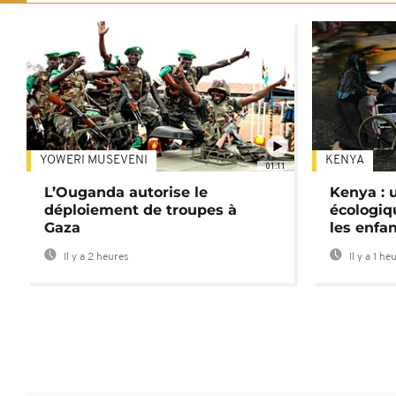
YOWERI MUSEVENI
KENYA
01:11
L’Ouganda autorise le
Kenya : u
déploiement de troupes à
écologiq
Gaza
les enfa
Il y a 2 heures
Il y a 1 he