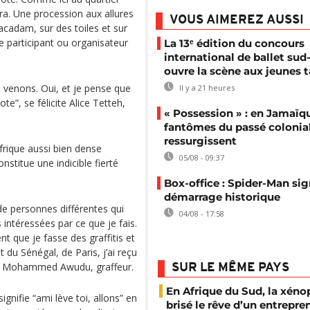
ra. Une procession aux allures
VOUS AIMEREZ AUSSI
acadam, sur des toiles et sur
 participant ou organisateur
La 13ᵉ édition du concours
international de ballet sud-
ouvre la scène aux jeunes t
s venons. Oui, et je pense que
Il y a 21 heures
e”, se félicite Alice Tetteh,
« Possession » : en Jamaïqu
fantômes du passé colonia
ressurgissent
Afrique aussi bien dense
05/08 - 09:37
nstitue une indicible fierté
Box-office : Spider-Man si
démarrage historique
de personnes différentes qui
04/08 - 17:58
 intéressées par ce que je fais.
t que je fasse des graffitis et
du Sénégal, de Paris, j’ai reçu
are Mohammed Awudu, graffeur.
SUR LE MÊME PAYS
En Afrique du Sud, la xéno
signifie “ami lève toi, allons” en
brisé le rêve d’un entrepre