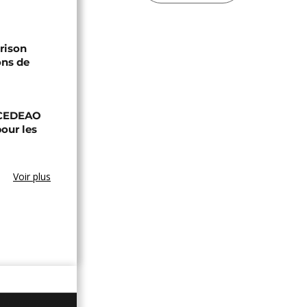
prison
ons de
a CEDEAO
our les
Voir plus