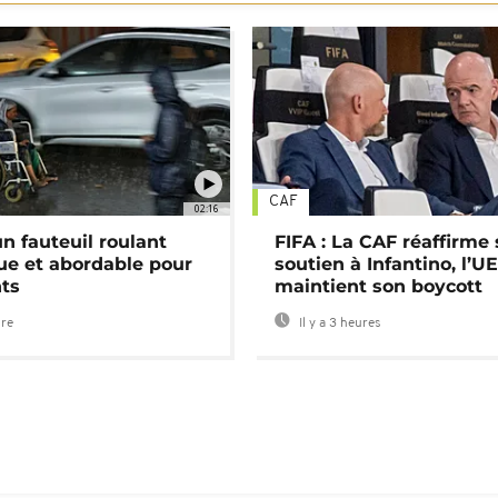
CAF
02:16
n fauteuil roulant
FIFA : La CAF réaffirme
ue et abordable pour
soutien à Infantino, l’U
nts
maintient son boycott
ure
Il y a 3 heures