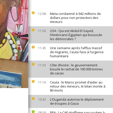
Meta condamné à 942 millions de
12:08
dollars pour non protection des
mineurs
USA : Qui est Abdul El-Sayed,
11:56
l’Américano-Égyptien qui bouscule
les démocrates ?
Une semaine après l’afflux massif
11:45
de migrants, Ceuta face à l’urgence
humanitaire
Côte d’Ivoire : le gouvernement
11:33
boucle le rachat de 100 000 tonnes
de cacao
Ceuta : le Maroc promet d’aider au
11:16
retour des mineurs, le bilan monte à
80 morts
L’Ouganda autorise le déploiement
10:43
de troupes à Gaza
FIFA : La CAF réaffirme son soutien à
08:59