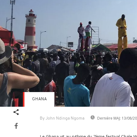
GHANA
Dernière MAJ:
13/08/2
By John Ndinga Ngoma
Le Ghana vit au rythme du 7ème festival Chale W