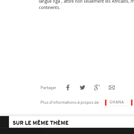
langue nga , attire non seulement les Africains, m
continents.
Partager
GHANA
Plus d'informations à propos de
SUR LE MÊME THÈME