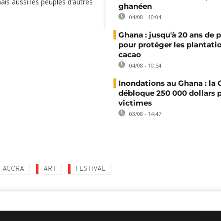
ais aussi les peuples d’autres
ghanéen
04/08 - 10:04
Ghana : jusqu'à 20 ans de 
pour protéger les plantati
cacao
04/08 - 10:54
Inondations au Ghana : l
débloque 250 000 dollars p
victimes
03/08 - 14:47
ACCRA
ART
FESTIVAL