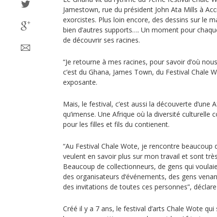
Jamestown, rue du président John Ata Mills à Acc
exorcistes. Plus loin encore, des dessins sur le m
bien d’autres supports…. Un moment pour chaque
de découvrir ses racines.
“Je retourne à mes racines, pour savoir d’où nou
c’est du Ghana, James Town, du Festival Chale Wot
exposante.
Mais, le festival, c’est aussi la découverte d’une 
qu’imense. Une Afrique où la diversité culturelle co
pour les filles et fils du contienent.
“Au Festival Chale Wote, je rencontre beaucoup 
veulent en savoir plus sur mon travail et sont très
Beaucoup de collectionneurs, de gens qui voulaien
des organisateurs d‘événements, des gens venant 
des invitations de toutes ces personnes”, décl
Créé il y a 7 ans, le festival d’arts Chale Wote qui 