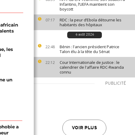
Infantino, l’UEFA maintient son
boycott
RDC : la peur d’Ebola détourne les
07:17
africain
habitants des hôpitaux
alents
6 août 2026
Bénin : l'ancien président Patrice
22:48
e, les
Talon élu à la tête du Sénat
l
Cour Internationale de justice : le
22:12
calendrier de l'affaire RDC-Rwanda
connu
gne un
PUBLICITÉ
phobie a
VOIR PLUS
neur