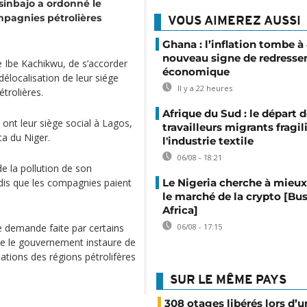
sinbajo a ordonné le
ompagnies pétrolières
VOUS AIMEREZ AUSSI
Ghana : l’inflation tombe à
nouveau signe de redress
e Ibe Kachikwu, de s’accorder
économique
délocalisation de leur siége
Il y a 22 heures
étrolières.
Afrique du Sud : le départ 
ont leur siège social à Lagos,
travailleurs migrants fragil
ta du Niger.
l'industrie textile
06/08 - 18:21
de la pollution de son
ndis que les compagnies paient
Le Nigeria cherche à mieux
le marché de la crypto [Bu
Africa]
e demande faite par certains
06/08 - 17:15
que le gouvernement instaure de
ions des régions pétrolifères
SUR LE MÊME PAYS
308 otages libérés lors d’u