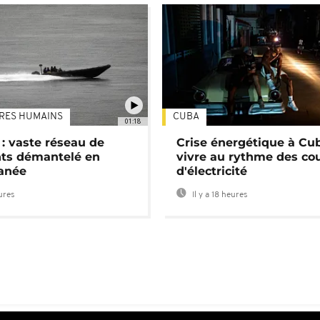
TRES HUMAINS
CUBA
01:18
: vaste réseau de
Crise énergétique à Cub
nts démantelé en
vivre au rythme des co
anée
d'électricité
eures
Il y a 18 heures