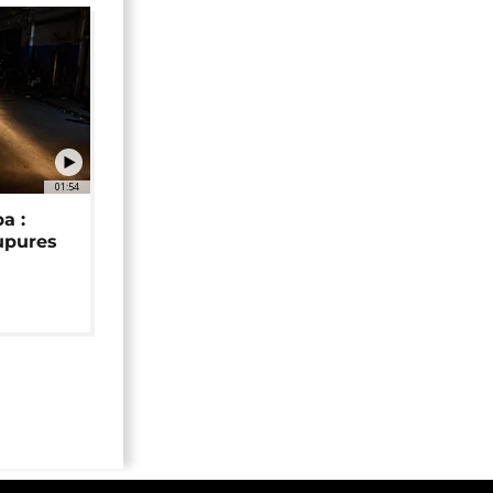
01:54
a :
upures