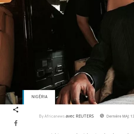
NIGÉRIA
avec REUTERS
Dernière MAJ:
13
By Africanews