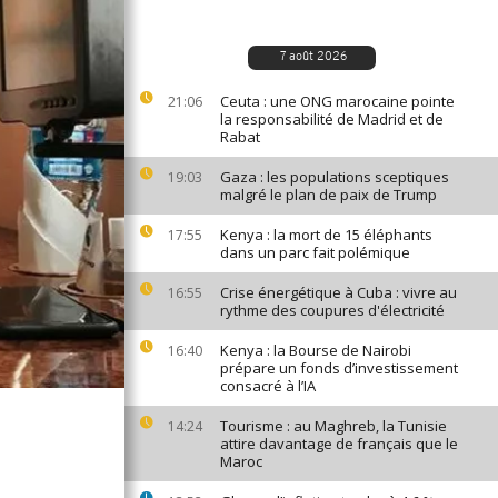
7 août 2026
Ceuta : une ONG marocaine pointe
21:06
la responsabilité de Madrid et de
Rabat
Gaza : les populations sceptiques
19:03
malgré le plan de paix de Trump
Kenya : la mort de 15 éléphants
17:55
dans un parc fait polémique
Crise énergétique à Cuba : vivre au
16:55
rythme des coupures d'électricité
Kenya : la Bourse de Nairobi
16:40
prépare un fonds d’investissement
consacré à l’IA
Tourisme : au Maghreb, la Tunisie
14:24
attire davantage de français que le
Maroc