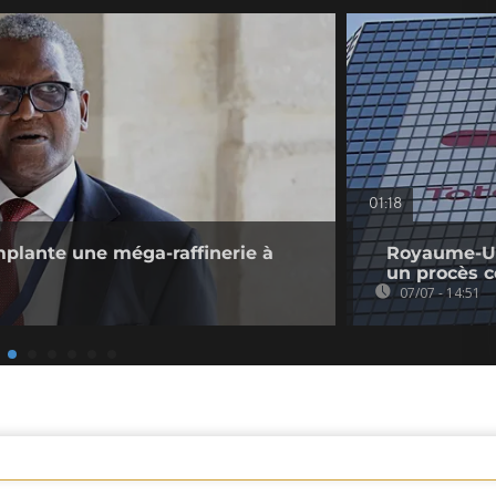
01:18
plante une méga-raffinerie à
Royaume-Uni
un procès c
07/07 - 14:51