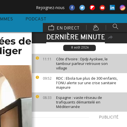
Rejoignez-nous
AMMES
PODCAST
EN DIRECT
DERNIÈRE MINUTE
mées de
Niger
8 août 2026
Côte d'Ivoire : Djidji Ayokwe, le
11:11
tambour parleur retrouve son
village
RDC : Ebola tue plus de 300 enfants,
09:52
l'ONU alerte sur une crise sanitaire
majeure
Espagne : vaste réseau de
08:33
trafiquants démantelé en
Méditerranée
PUBLICITÉ