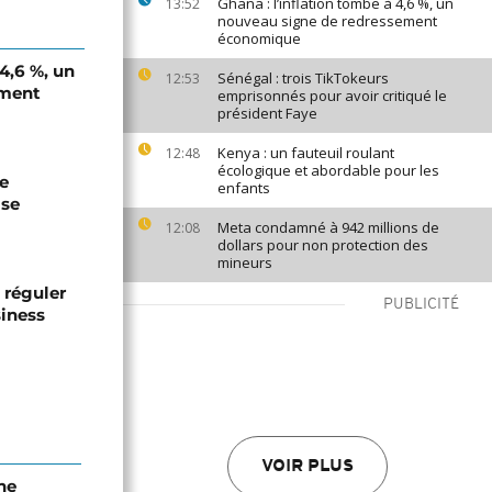
Ghana : l’inflation tombe à 4,6 %, un
13:52
nouveau signe de redressement
économique
 4,6 %, un
Sénégal : trois TikTokeurs
12:53
ement
emprisonnés pour avoir critiqué le
président Faye
Kenya : un fauteuil roulant
12:48
écologique et abordable pour les
de
enfants
ise
Meta condamné à 942 millions de
12:08
dollars pour non protection des
mineurs
 réguler
PUBLICITÉ
siness
VOIR PLUS
ne