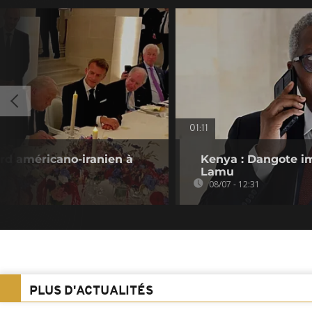
01:11
ord américano-iranien à
Kenya : Dangote im
Lamu
08/07 - 12:31
PLUS D'ACTUALITÉS