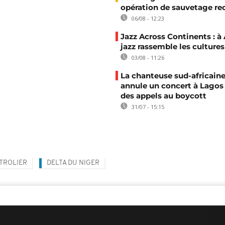
opération de sauvetage re
06/08 - 12:23
Jazz Across Continents : à 
jazz rassemble les cultures
03/08 - 11:26
La chanteuse sud-africaine
annule un concert à Lagos
des appels au boycott
31/07 - 15:15
TROLIER
DELTA DU NIGER