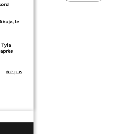
cord
Abuja, le
 Tyla
 après
Voir plus