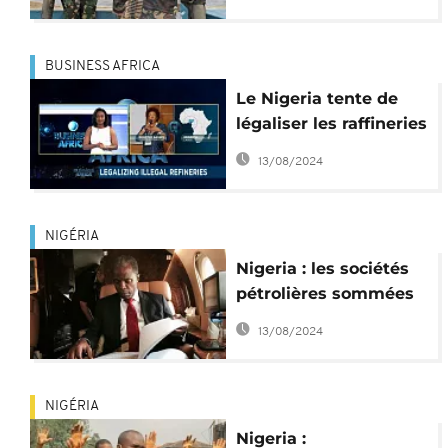
chance à la paix
BUSINESS AFRICA
Le Nigeria tente de
légaliser les raffineries
de pétrole dans le
13/08/2024
Delta du Niger
[Business Africa]
NIGÉRIA
Nigeria : les sociétés
pétrolières sommées
de transférer leur
13/08/2024
siège dans le Delta du
Niger
NIGÉRIA
Nigeria :