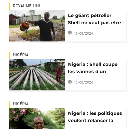
ROYAUME-UNI
Le géant pétrolier
Shell ne veut pas être
jugé à Londres pour
13/08/2024
pollution au Nigeria
NIGÉRIA
Nigeria : Shell coupe
les vannes d'un
oléoduc ''vital'' dans le
13/08/2024
Delta
NIGÉRIA
Nigeria : les politiques
veulent relancer la
production pétrolière