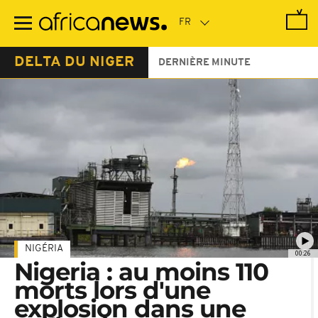
Passer
au
contenu
principal
DELTA DU NIGER
DERNIÈRE MINUTE
NIGÉRIA
00:26
Nigeria : au moins 110
morts lors d'une
explosion dans une