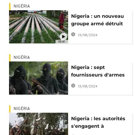
NIGÉRIA
Nigeria : un nouveau
groupe armé détruit
un pipeline dans l'État
13/08/2024
du Delta
00:40
NIGÉRIA
Nigeria : sept
fournisseurs d'armes
aux Vengeurs du
13/08/2024
Delta arrêtés
NIGÉRIA
Nigeria : les autorités
s'engagent à
reprendre le paiement