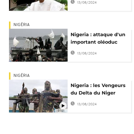
13/08/2024
dans le Delta
NIGÉRIA
Nigeria : attaque d'un
important oléoduc
dans le Delta
13/08/2024
NIGÉRIA
Nigeria : les Vengeurs
du Delta du Niger
veulent négocier
13/08/2024
01:01