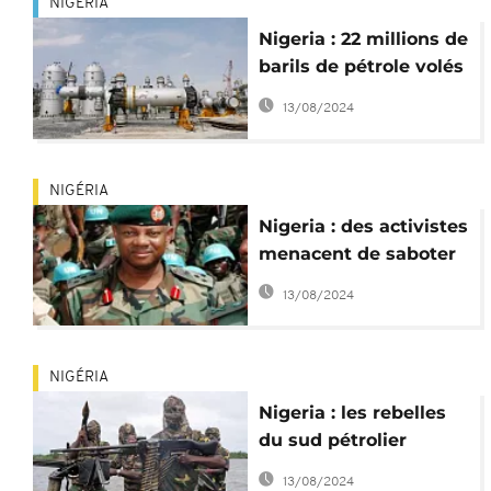
NIGÉRIA
Nigeria : 22 millions de
barils de pétrole volés
en 6 mois
13/08/2024
NIGÉRIA
Nigeria : des activistes
menacent de saboter
les installations
13/08/2024
pétrolières dans le
Delta du Niger
NIGÉRIA
Nigeria : les rebelles
du sud pétrolier
appelés à donner une
13/08/2024