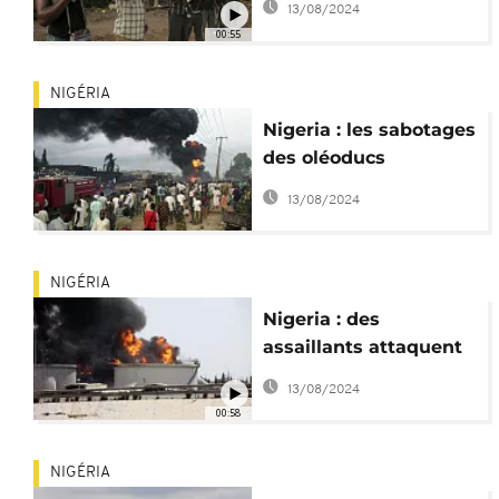
13/08/2024
des allocations aux
00:55
ex-militants
NIGÉRIA
Nigeria : les sabotages
des oléoducs
augmentent les
13/08/2024
risques de pollution à
grande échelle
NIGÉRIA
Nigeria : des
assaillants attaquent
encore un oléoduc
13/08/2024
00:58
NIGÉRIA