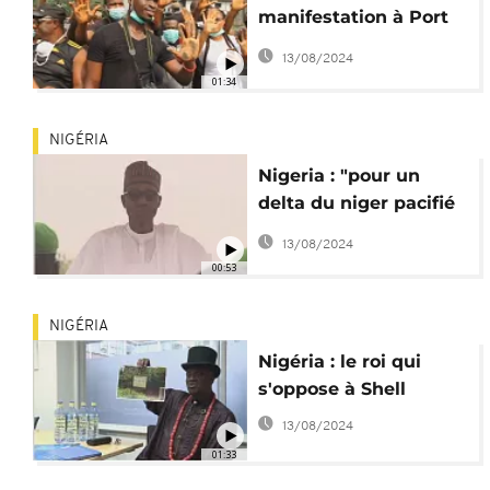
manifestation à Port
Harcourt contre la
13/08/2024
pollution de l'air
01:34
NIGÉRIA
Nigeria : "pour un
delta du niger pacifié
en 2017"
13/08/2024
00:53
NIGÉRIA
Nigéria : le roi qui
s'oppose à Shell
13/08/2024
01:33