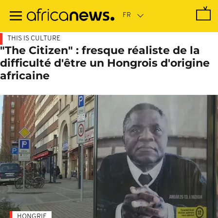
Passer
au
contenu
principal
THIS IS CULTURE
"The Citizen" : fresque réaliste de la
difficulté d'être un Hongrois d'origine
africaine
HONGRIE