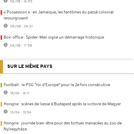
06/08 - 16:53
« Possession » : en Jamaïque, les fantômes du passé colonial
ressurgissent
05/08 - 09:37
Box-office : Spider-Man signe un démarrage historique
04/08 - 17:58
SUR LE MÊME PAYS
Football : le PSG "roi d'Europe" pour la 2e fois consécutive
18/06 - 16:11
Hongrie : scènes de liesse à Budapest après la victoire de Magyar
13/04 - 10:04
Hongrie : journée bien-être pour des tortues menacées au zoo de
Nyíregyháza