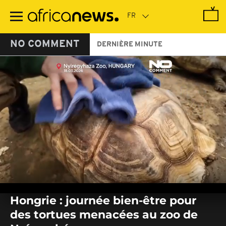
Passer
au
contenu
principal
NO COMMENT
DERNIÈRE MINUTE
0
seconds
Hongrie : journée bien-être pour
of
0
des tortues menacées au zoo de
seconds