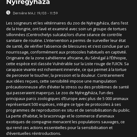
Nyíregyháza
Dernière MAJ:
19/03 - 11:59
Les soigneurs et les vétérinaires du zoo de Nyíregyháza, dans l’est
de la Hongrie, ont lavé et examiné avec soin un groupe de tortues
sillonnées (Centrochelys sulcata) lors d’une séance de contrôle
sanitaire de routine. L’intervention a permis de surveiller leur état
de santé, de vérifier l’absence de blessures et s’est conclue par un
nourrissage, conformément aux protocoles habituels en captivité.
Originaire de la zone sahélienne africaine, du Sénégal à l’Éthiopie,
cette espèce est classée Vulnérable sur la Liste rouge de l’UICN. Sa
carapace vivante est richement innervée, ce qui permet à la tortue
de percevoir le toucher, la pression et la douleur. Contrairement
aux idées reçues, cette sensibilité impose une manipulation
précautionneuse afin d’éviter le stress ou des problèmes de santé
qui passeraient inaperçus. Le zoo de Nyíregyháza, l’un des
principaux parcs zoologiques d’Europe avec plus de 5 000 animaux
représentant 500 espèces, intègre ce type de protocoles à ses
programmes de reproduction ex situ et de sensibilisation du public.
La perte d’habitat, le braconnage et le commerce d’animaux
exotiques de compagnie menacent les populations sauvages, ce
qui rend ces actions essentielles pour la sensibilisation et
d’éventuelles réintroductions.