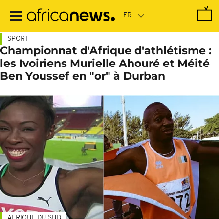
Passer
au
contenu
principal
SPORT
Championnat d'Afrique d'athlétisme :
les Ivoiriens Murielle Ahouré et Méité
Ben Youssef en "or" à Durban
AFRIQUE DU SUD