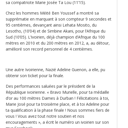
sa compatriote Marie Josée Ta Lou (11’15).
Chez les hommes Méité Ben Youssef a montré sa
supprématie en marquant à son compteur 9 secondes et
95 centièmes, devançant ainsi Lehata Mosito, du
Lesotho, (10’04) et de Simbine Akani, pour l’Afrique du
Sud (10’05). L’Ivoirien, déjà champion d’Afrique du 100
mètres en 2010 et du 200 mètres en 2012, a, au détour,
amélioré son record personnel de 4 centièmes.
Une autre Ivoirienne, Nazié Adeline Guenon, a elle, pu
obtenir son ticket pour la finale.
Des performances saluées par le président de la
République ivoirienne. « Bravo Murielle, pour ta médaille
d’or au 100 mètres Dames à Durban ! Félicitations à toi,
Marie José pour ta troisième place, et à toi Adeline pour
ta qualification à la phase finale ! Nous sommes fiers de
vous ! Vous avez tout notre soutien et nos
encouragements », a écrit le numéro un ivoirien sur son